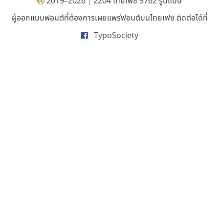
2019–2026
2204 ไทยเฟซ 5762 รูปแบบ
|
P
TS
PANI
Type Buthon
ฐ
ผู้ออกแบบฟอนต์ที่ต้องการเผยแพร่ฟอนต์บนไทยเฟซ ติดต่อได้ที่
PK
Typomancer
ฑ
TypoSociety
PS
U
Q
UID
ด
R
UNK
ต
S
UPC
ถ
ไทโปแมนเซอร์
คัดสรร ดีมาก
Sarun’s
V
ท
Typomancer
Cadson Demak
SD
W
ธ
วริทธิ์ ไชยกูล
SOV
X
น
SP
Y
บ
Superstore
Z
ป
Surafont
zooddooz
ผ
T
ก
ฝ
TA
ข
TCHA
ค
TEPC
ง
ภ
TF
จ
ม