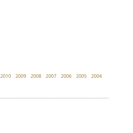
Crafty Font
Iannnnn
จิลดา ฤทธิ์คำรพ
ปรัชญา สิงห์โต
2010
2009
2008
2007
2006
2005
2004
ฟอนต์อยู่นี่
ทอศิลป์
FontUni
Torsilp
สังศิต ไสววรรณ
ภาณุพันธุ์ ตะลันกูล
ย
ร
ฤ