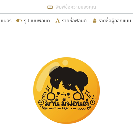
แสดงฟอนต์ทั้งหมด
นเนอร์
รูปแบบฟอนต์
รายชื่อฟอนต์
รายชื่อผู้ออกแบบ
รเพิ่มฟอนต์ไทยเข้าไปให้ได้อย่างน้อยเดือนละ ๓๐ ฟอนต์ นั่
นอกจากจะเป็นประโยชน์ต่อตนเองแล้ว จะมีประโยชน์กับผู้อื่นไ
ขอขอบคุณ
อกแบบฟอนต์ไทยทุกท่านที่สร้างสรรค์ผลงานเพื่อสืบสานอัก
อน ปรัชญา สิงห์โต ที่อนุญาตให้เผยแพร่ข้อมูลจาก ฟอนต