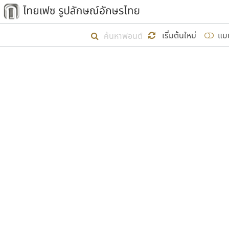
เริ่ม ไทยเฟซ นี้ขึ้นมา
เริ่มต้นใหม่
แบ
เป้าหมายที่ยังคงดำเนินไปอยู่ คือกา
ไม่ต่ำกว่า ๔๐๐ ฟอนต์ในระบบ หวังว่า 
ผู้อ
คุณแ