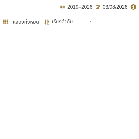
2019–2026
03/08/2026
แสดงทั้งหมด
นหมายถึง ปลายปี พ.ศ. ๒๕๖๒ จะมีฟอนต์
ด้บ้าง ไม่มากก็น้อย
ษรไทย
์.คอม