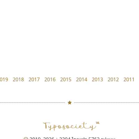
Surafont
zooddooz
ณัฐพล วัดอ่อน
สรรเสริญ เหรียญทอง
019
2018
2017
2016
2015
2014
2013
2012
2011
พ็อกเก็ตฟอนต์
นังรอง
Pocket Fonts
uvSOV
วรวุฒิ ธนวัฒนาวนิช
#
TH
ฉ
Naipol
TLWG
ช
O
Torsilp
ซ