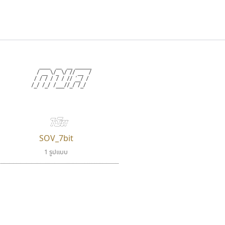
กขค
แบบตัวเขียนพู่กัน
แบบฟอนต์ซิ่ง
แบบตัวเนื้อความ
แบบลายมือผู้ใหญ่
S
T
U
V
W
Y
Z
แบบตัวเหลี่ยม
แบบลายมือวัยรุ่น
ย
แบบปลายมน
ร
ฤ
ล
ว
ศ
แบบลายมือเด็ก
ส
ห
อ
ฮ
แบบปลายแหลม
แบบอาลักษณ์
7บิต
แบบปากกาหัวตัด
SOV_7bit
1 รูปแบบ
คราฟตี้ฟอนต์
ไอ้แอน