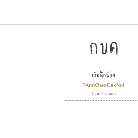
กขค
ตัวอักษรมีหัวขมวด
แบบตัวการ์ตูน
ตัวอักษรไม่มีหัวขมวด
แบบตัวดิสเพลย์
9
A
B
C
D
E
F
ฟอนต์ยอดนิยม
แบบตัวประดิษฐ์
ฟอนต์ล้านดาวน์โหลด
ก
ข
ค
จ
ฉ
ช
แบบตัวพิกเซล
ซ
ฌ
ด
ต
ระบบปฏิบัติการ
แบบตัวพิมพ์ดีด
เจ้าเด็กน้อย
อัตลักษณ์องค์กร
แบบตัวมีเชิงฐาน
7AnnChaoDekNoi
1 จาก 4 รูปแบบ
ธีชา สตูดิโอ 23
ทีเอส ฟอนต์