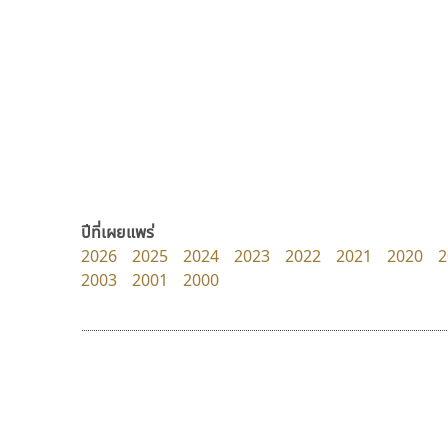
Tcha Studio 23
TS Font
ธีร์ชญาน์ นามขาน
ธงชัย ศรีเมือง
ปีที่เผยแพร่
2026
2025
2024
2023
2022
2021
2020
2
2003
2001
2000
ดีอาร์ ดีไซน์
บีทูไซน์
DR Design
B2 SIGN
ดำรง เติมทอง
กิตติศักดิ์ ศิริกมลเสถียร
9 Fonts
F
A
Fontcraft
Apple
FontUni