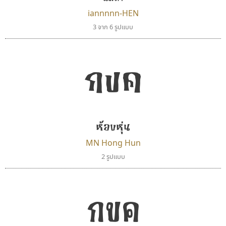
iannnnn-HEN
3 จาก 6 รูปแบบ
กขค
ทีเอส ฟอนต์
สุราฟอนต์
TS Font
Surafont
ธงชัย ศรีเมือง
ณัฐพล วัดอ่อน
ห้องหุ่น
MN Hong Hun
2 รูปแบบ
กขค
จิปาไทป์
ไอ้แอน