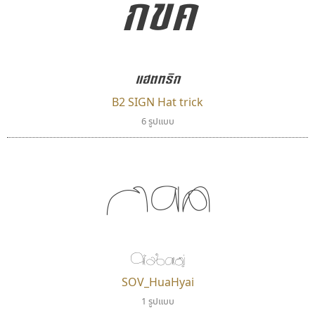
กขค
ตัวอักษรไม่มีหัวขมวด
แบบตัวอักษรหัวบอด
ผู้ออกแบบฟอนต์ไทยทุกท่านที่สร้างสรรค์ผลงานเพื่อ
9
A
B
C
D
E
F
G
H
I
J
ฟอนต์ยอดนิยม
แบบตัวอักษรเกาหลี
สืบสานอักษรไทย
K
L
M
N
O
P
Q
R
S
T
U
ฟอนต์ล้านดาวน์โหลด
แบบตัวอักษรเส้นขอบ
คุณแอน ปรัชญา สิงห์โต ที่อนุญาตให้เผยแพร่ข้อมูล
ระบบปฏิบัติการ
แบบตัวอักษรแฟนซี
แฮตทริก
V
W
Y
Z
อัตลักษณ์องค์กร
แบบตัวอักษรโบราณ
จาก ฟอนต์.คอม
แบบตัวการ์ตูน
แบบตัวเขียนพู่กัน
B2 SIGN Hat trick
ก
ข
ค
จ
ฉ
ช
ซ
ฌ
ด
ต
ถ
แบบตัวดิสเพลย์
แบบตัวเนื้อความ
6 รูปแบบ
แบบตัวประดิษฐ์
แบบตัวเหลี่ยม
ท
ธ
น
บ
ป
ผ
พ
ฟ
ภ
ม
ย
กขค
แบบตัวพิกเซล
แบบปลายมน
ร
ฤ
ล
ว
ศ
ส
ห
อ
ฮ
แบบตัวพิมพ์ดีด
แบบปลายแหลม
แบบตัวมีเชิงฐาน
แบบปากกาหัวตัด
แบบตัวอักษรจีน
แบบฟอนต์ซิ่ง
ซู๊ดดู๊ซ
ธีชา สตูดิโอ 23
แบบตัวอักษรซ้อนเงา
แบบลายมือผู้ใหญ่
zooddooz
Tcha Studio 23
แบบตัวอักษรย้อนยุค
แบบลายมือวัยรุ่น
สรรเสริญ เหรียญทอง
ธีร์ชญาน์ นามขาน
หัวใหญ่
แบบตัวอักษรล้านนา
แบบลายมือเด็ก
แบบตัวอักษรลาว
แบบอาลักษณ์
SOV_HuaHyai
แบบตัวอักษรสคริปท์
1 รูปแบบ