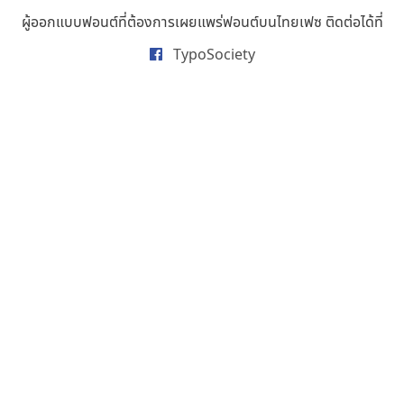
ธารทิพย์ เกตุย้อย
ผู้ออกแบบฟอนต์ที่ต้องการเผยแพร่ฟอนต์บนไทยเฟซ ติดต่อได้ที่
นิกร ศิริสวัสดิ์
TypoSociety
นิวัฒน์ ภัทโรวาสน์
นพิน วรรณบูรณ์
นภนต์ พุทธิพัฒนกุล
นำโชค สินมงคลรักษา
บีทีเอ็น ฟอนต์
บุษกร ฮวบแช่ม
บวร จรดล
ปรัชญา สิงห์โต
ปริญญา โรจน์อารยานนท์
ประชิด ทิณบุตร
ประชาธิปไทป์
ปาณิสรา ฉัตรเดชาชัย
พิชยา โพธิปัสสา
พูลลาภ วีระธนาบุตร
พ็อกเก็ตฟอนต์
พงศธรณ์ สระอุทัย