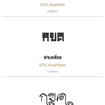
SOV_HuaHlim
ดีอาร์ ดีไซน์
ธรรมดาสตูดิโอ
2 รูปแบบ
DR Design
dhammadha studio
ดำรง เติมทอง
มณฑล ธนาโรจน์
กขค
หัวเหลี่ยม
SOV_HuaHliam
1 รูปแบบ
กขค
ฟอนต์คราฟ
นังรอง
Fontcraft
uvSOV
จุติพงศ์ ภูสุมาศ • สุวิสา ภูสุมาศ
วรวุฒิ ธนวัฒนาวนิช