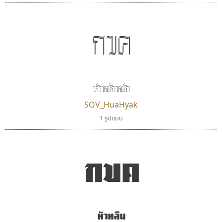
กขค
เลย์อิจิ
ยูไอดี ฟอนต์
หัวหยักหยัก
Layiji
UID Font
นำโชค สินมงคลรักษา
สร้างสรรค์ สมกุศล
SOV_HuaHyak
1 รูปแบบ
กขค
หัวหลิม