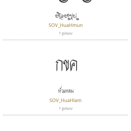
หัวหมุน
SOV_HuaHmun
1 รูปแบบ
กขค
พ็อกเก็ตฟอนต์
คราฟตี้ฟอนต์
Pocket Fonts
Crafty Font
จิลดา ฤทธิ์คำรพ
หัวแหลม
SOV_HuaHlam
1 รูปแบบ