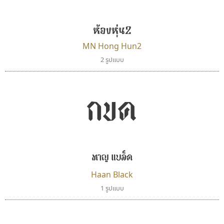
Jipatype
Iannnnn
อานุภาพ ใจชำนาญ
ปรัชญา สิงห์โต
ห้องหุ่น2
MN Hong Hun2
2 รูปแบบ
กขค
ฟอนต์อยู่นี่
เคอาร์ต ฟอนต์
หาญ แบล็ค
FontUni
Kart Font
Haan Black
สังศิต ไสววรรณ
นิกร ศิริสวัสดิ์
1 รูปแบบ