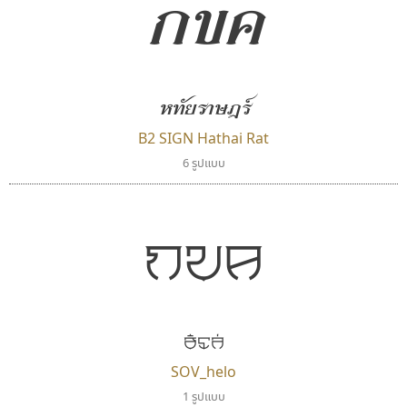
กขค
กูเกิล
ทอศิลป์
Google
Torsilp
หทัยราษฎร์
ภาณุพันธุ์ ตะลันกูล
B2 SIGN Hathai Rat
6 รูปแบบ
กขค
ฮีโล่
ปาณิสรา แอน
ไทโปแมนเซอร์
SOV_helo
PanisaraAnn Font
Typomancer
1 รูปแบบ
ปาณิสรา ฉัตรเดชาชัย
วริทธิ์ ไชยกูล