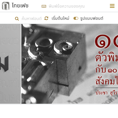
การในรูปแบบใหม่เพื่อใช้เป็นแนวทางในการศึกษารูป
ร่างหน้าตาของฟอนต์ไทยสำหรับการเรียนรู้เพื่อเริ่ม
เริ่มต้นใหม่
รูปแบบฟอนต์
สร้างฟอนต์ของตัวเอง ในเดือนมีนาคม พ.ศ. ๒๕๖๒ จึง
ได้เริ่ม ไทยเฟซ นี้ขึ้นมา
แสดงฟอนต์ทั้งหมด
เป้าหมายที่ยังคงดำเนินไปอยู่ คือการเพิ่มฟอนต์ไทย
เข้าไปให้ได้อย่างน้อยเดือนละ ๓๐ ฟอนต์ นั่นหมายถึง
ปลายปี พ.ศ. ๒๕๖๒ จะมีฟอนต์ไม่ต่ำกว่า ๔๐๐ ฟอนต์ใน
ระบบ หวังว่า นอกจากจะเป็นประโยชน์ต่อตนเองแล้ว
จะมีประโยชน์กับผู้อื่นได้บ้าง ไม่มากก็น้อย
ขอขอบคุณ
ตัวอักษรมีหัวขมวด
แบบตัวอักษรหัวบัว