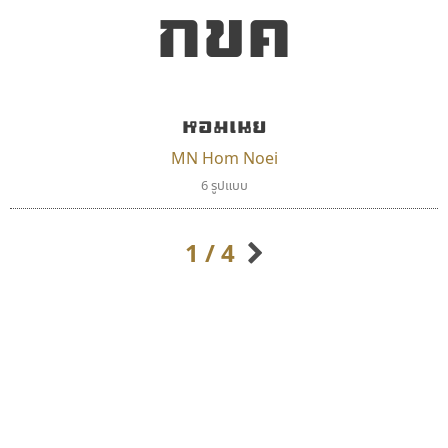
กขค
หอมเนย
MN Hom Noei
ซูเปอร์สโตร์
บีทูไซน์
6 รูปแบบ
Superstore Font
B2 SIGN
ฉัตรณรงค์ จริงศุภธาดา
กิตติศักดิ์ ศิริกมลเสถียร
1 / 4
กิตติศักดิ์ ศิริกมลเสถียร
กิตติ ศิริรัตนบุญชัย
กัลย์สุดา เปี่ยมประจักพงษ์
กัลยาณมิตร นรรัตน์พุทธิ
ก-ฮ