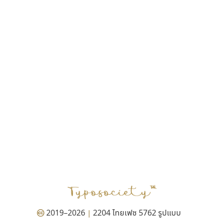
ฎายิน ลีลา
ณัฐชนน สตันยสุวรรณ
ณัฐพล พุ่มห่วง
ณัฐพล วัดอ่อน
ณัฐพล อู่ผลเจริญ
ณัฐวุฒิ วันดี
ณัฐวุฒิ เชิงดี
ณัฐวิทย์ นพเก้า
ณภัทร วิจิตรกรสกุล
ดุสิต สุภาสวัสดิ์
ดีอาร์ ดีไซน์
ทิพวัลย์ สัมนาวงศ์
ทวีชัย อัศวรังสิตแสง
ธัญชภัสส์ จันทรนิมิ
ธัญรมณ ผู้ภาวศุทธิ
ธีร์ชญาน์ นามขาน
ธีรวัฒน์ พจน์วิบูลศิริ
ธงชัย ศรีเมือง
2019–2026
2204 ไทยเฟซ 5762 รูปแบบ
|
ธนัญธร เลิศไพรวัลย์