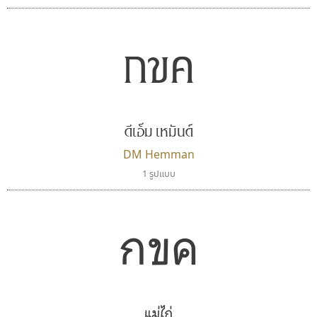
กขค
ดีเอ็ม เหมันต์
DM Hemman
1 รูปแบบ
มานี มีฟอนต์
คัดสรร ดีมาก
Manee Meefont
Cadson Demak
ศรัณยพัชร์ ธารีสิทธิ์
กขค
แม่ไก่