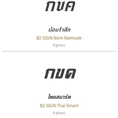
กขค
ตัวอักษรไม่มีหัวขมวด
แบบตัวอักษรหัวบอด
ผู้ออกแบบฟอนต์ไทยทุกท่านที่สร้างสรรค์ผลงานเพื่อ
9
A
B
C
D
E
F
G
H
I
J
ฟอนต์ยอดนิยม
แบบตัวอักษรเกาหลี
สืบสานอักษรไทย
K
L
M
N
O
P
Q
R
S
T
U
ฟอนต์ล้านดาวน์โหลด
แบบตัวอักษรเส้นขอบ
คุณแอน ปรัชญา สิงห์โต ที่อนุญาตให้เผยแพร่ข้อมูล
ระบบปฏิบัติการ
แบบตัวอักษรแฟนซี
น้อมรำลึก
V
W
Y
Z
อัตลักษณ์องค์กร
แบบตัวอักษรโบราณ
จาก ฟอนต์.คอม
แบบตัวการ์ตูน
แบบตัวเขียนพู่กัน
B2 SIGN Nom Ramluek
ก
ข
ค
จ
ฉ
ช
ซ
ฌ
ด
ต
ถ
แบบตัวดิสเพลย์
แบบตัวเนื้อความ
6 รูปแบบ
แบบตัวประดิษฐ์
แบบตัวเหลี่ยม
ท
ธ
น
บ
ป
ผ
พ
ฟ
ภ
ม
ย
กขค
แบบตัวพิกเซล
แบบปลายมน
ร
ฤ
ล
ว
ศ
ส
ห
อ
ฮ
แบบตัวพิมพ์ดีด
แบบปลายแหลม
แบบตัวมีเชิงฐาน
แบบปากกาหัวตัด
แบบตัวอักษรจีน
แบบฟอนต์ซิ่ง
ธรรมดาสตูดิโอ
คราฟตี้ฟอนต์
แบบตัวอักษรซ้อนเงา
แบบลายมือผู้ใหญ่
dhammadha studio
Crafty Font
แบบตัวอักษรย้อนยุค
แบบลายมือวัยรุ่น
มณฑล ธนาโรจน์
จิลดา ฤทธิ์คำรพ
แบบตัวอักษรล้านนา
แบบลายมือเด็ก
ไทยสมาร์ท
แบบตัวอักษรลาว
แบบอาลักษณ์
B2 SIGN Thai Smart
แบบตัวอักษรสคริปท์
6 รูปแบบ