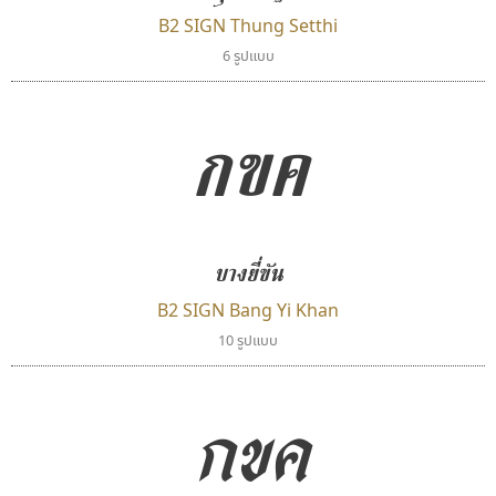
B2 SIGN Thung Setthi
6 รูปแบบ
กขค
จิปาไทป์
บีทูไซน์
Jipatype
B2 SIGN
อานุภาพ ใจชำนาญ
กิตติศักดิ์ ศิริกมลเสถียร
บางยี่ขัน
B2 SIGN Bang Yi Khan
10 รูปแบบ
กขค
ทีเอส ฟอนต์
ไทโปแมนเซอร์