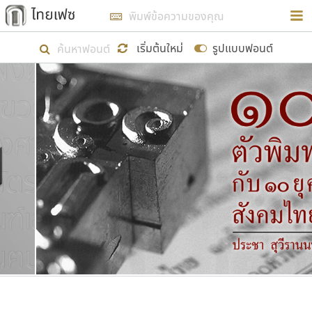
การในรูปแบบใหม่เพื่อใช้เป็นแนวทางในการศึกษารูป
ร่างหน้าตาของฟอนต์ไทยสำหรับการเรียนรู้เพื่อเริ่ม
เริ่มต้นใหม่
รูปแบบฟอนต์
สร้างฟอนต์ของตัวเอง ในเดือนมีนาคม พ.ศ. ๒๕๖๒ จึง
ได้เริ่ม ไทยเฟซ นี้ขึ้นมา
แสดงฟอนต์ทั้งหมด
เป้าหมายที่ยังคงดำเนินไปอยู่ คือการเพิ่มฟอนต์ไทย
เข้าไปให้ได้อย่างน้อยเดือนละ ๓๐ ฟอนต์ นั่นหมายถึง
ปลายปี พ.ศ. ๒๕๖๒ จะมีฟอนต์ไม่ต่ำกว่า ๔๐๐ ฟอนต์ใน
ระบบ หวังว่า นอกจากจะเป็นประโยชน์ต่อตนเองแล้ว
จะมีประโยชน์กับผู้อื่นได้บ้าง ไม่มากก็น้อย
ขอขอบคุณ
ตัวอักษรมีหัวขมวด
แบบตัวอักษรหัวบัว