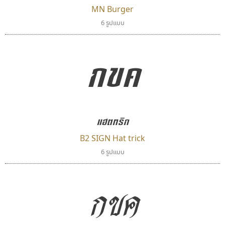
MN Burger
เลย์อิจิ
มานี มีฟอนต์
6 รูปแบบ
Layiji
Manee Meefont
นำโชค สินมงคลรักษา
ศรัณยพัชร์ ธารีสิทธิ์
กขค
แฮตทริก
B2 SIGN Hat trick
6 รูปแบบ
ยูไอดี ฟอนต์
ฟอนต์คราฟ
กขค
UID Font
Fontcraft
สร้างสรรค์ สมกุศล
จุติพงศ์ ภูสุมาศ • สุวิสา ภูสุมาศ