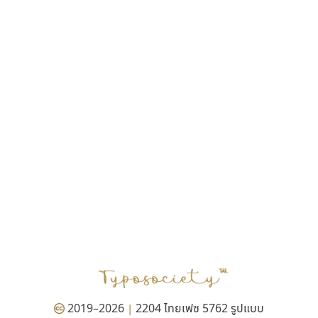
ฎายิน ลีลา
ณัฐชนน สตันยสุวรรณ
ณัฐพล พุ่มห่วง
ณัฐพล วัดอ่อน
ณัฐพล อู่ผลเจริญ
ณัฐวุฒิ วันดี
ณัฐวุฒิ เชิงดี
ณัฐวิทย์ นพเก้า
ณภัทร วิจิตรกรสกุล
ดุสิต สุภาสวัสดิ์
ดีอาร์ ดีไซน์
ทิพวัลย์ สัมนาวงศ์
ทวีชัย อัศวรังสิตแสง
ธัญชภัสส์ จันทรนิมิ
ธัญรมณ ผู้ภาวศุทธิ
ธีร์ชญาน์ นามขาน
ธีรวัฒน์ พจน์วิบูลศิริ
ธงชัย ศรีเมือง
2019–2026
2204 ไทยเฟซ 5762 รูปแบบ
|
ธนัญธร เลิศไพรวัลย์