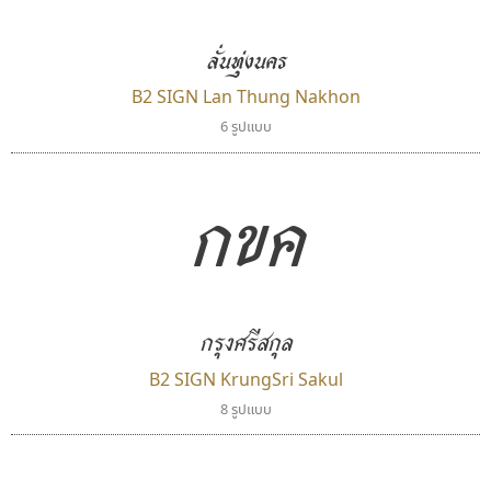
TS Font
Typomancer
ธงชัย ศรีเมือง
วริทธิ์ ไชยกูล
ลั่นทุ่งนคร
B2 SIGN Lan Thung Nakhon
6 รูปแบบ
กขค
กรุงศรีสกุล
ทอศิลป์
นังรอง
Torsilp
uvSOV
B2 SIGN KrungSri Sakul
ภาณุพันธุ์ ตะลันกูล
วรวุฒิ ธนวัฒนาวนิช
8 รูปแบบ