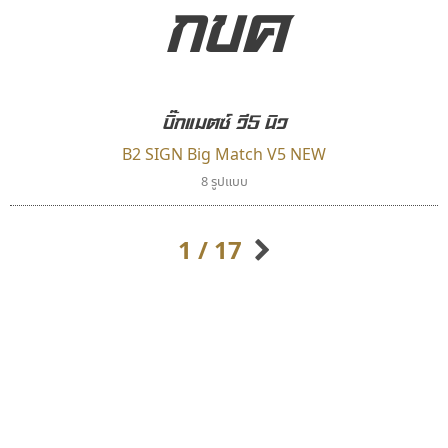
กขค
บิ๊กแมตซ์ วี5 นิว
B2 SIGN Big Match V5 NEW
ฟอนต์อยู่นี่
เคอาร์ต ฟอนต์
8 รูปแบบ
FontUni
Kart Font
สังศิต ไสววรรณ
นิกร ศิริสวัสดิ์
1 / 17
กิตติศักดิ์ ศิริกมลเสถียร
กิตติ ศิริรัตนบุญชัย
กัลย์สุดา เปี่ยมประจักพงษ์
กัลยาณมิตร นรรัตน์พุทธิ
ก-ฮ