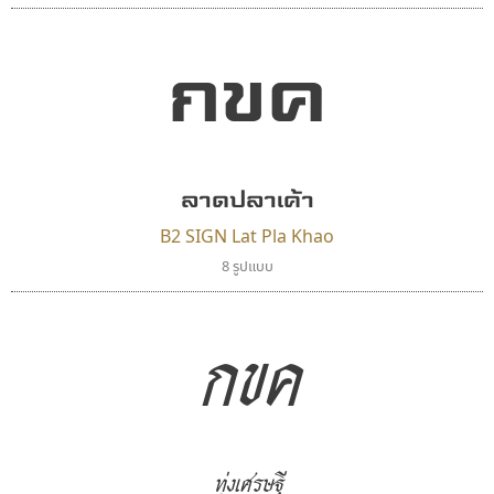
กขค
ลาดปลาเค้า
B2 SIGN Lat Pla Khao
8 รูปแบบ
กูเกิล
ปาณิสรา แอน
Google
PanisaraAnn Font
กขค
ปาณิสรา ฉัตรเดชาชัย
ทุ่งเศรษฐี