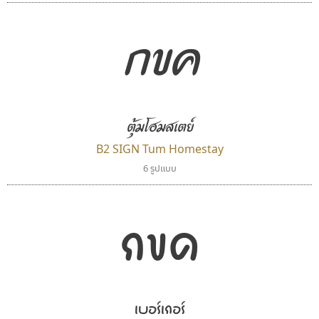
กขค
ซู๊ดดู๊ซ
ซูเปอร์สโตร์
ตุ้มโฮมสเตย์
zooddooz
Superstore Font
สรรเสริญ เหรียญทอง
ฉัตรณรงค์ จริงศุภธาดา
B2 SIGN Tum Homestay
6 รูปแบบ
กขค
เบอร์เกอร์