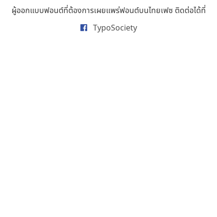
ธารทิพย์ เกตุย้อย
ผู้ออกแบบฟอนต์ที่ต้องการเผยแพร่ฟอนต์บนไทยเฟซ ติดต่อได้ที่
นิกร ศิริสวัสดิ์
TypoSociety
นิวัฒน์ ภัทโรวาสน์
นพิน วรรณบูรณ์
นภนต์ พุทธิพัฒนกุล
นำโชค สินมงคลรักษา
บีทีเอ็น ฟอนต์
บุษกร ฮวบแช่ม
บวร จรดล
ปรัชญา สิงห์โต
ปริญญา โรจน์อารยานนท์
ประชิด ทิณบุตร
ประชาธิปไทป์
ปาณิสรา ฉัตรเดชาชัย
พิชยา โพธิปัสสา
พูลลาภ วีระธนาบุตร
พ็อกเก็ตฟอนต์
พงศธรณ์ สระอุทัย