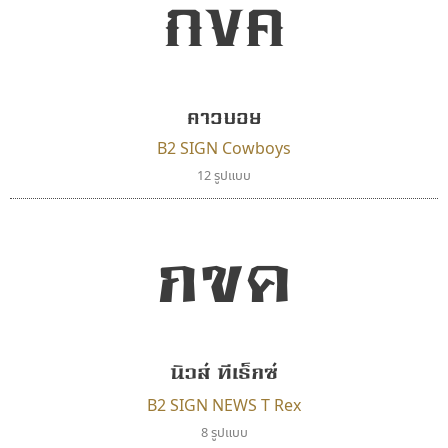
กขค
คัดสรร ดีมาก
ไอ้แอน
Cadson Demak
Iannnnn
คาวบอย
ปรัชญา สิงห์โต
B2 SIGN Cowboys
12 รูปแบบ
กขค
นิวส์ ทีเร็กซ์
ดีอาร์ ดีไซน์
สุราฟอนต์
B2 SIGN NEWS T Rex
DR Design
Surafont
8 รูปแบบ
ดำรง เติมทอง
ณัฐพล วัดอ่อน