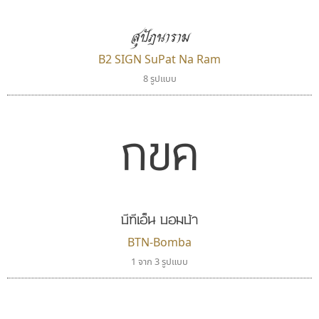
สุปัฎนาราม
B2 SIGN SuPat Na Ram
8 รูปแบบ
กขค
พ็อกเก็ตฟอนต์
ธีชา สตูดิโอ 23
Pocket Fonts
Tcha Studio 23
ธีร์ชญาน์ นามขาน
บีทีเอ็น บอมบ้า
BTN-Bomba
1 จาก 3 รูปแบบ