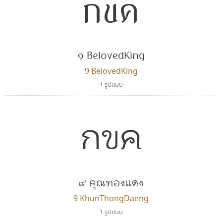
กขค
ตัวอักษรไม่มีหัวขมวด
แบบตัวอักษรหัวบอด
9
A
B
C
D
E
F
G
H
I
J
ผู้ออกแบบฟอนต์ไทยทุกท่านที่สร้างสรรค์ผลงานเพื่อ
ฟอนต์ยอดนิยม
แบบตัวอักษรเกาหลี
สืบสานอักษรไทย
K
L
M
N
O
P
Q
R
S
T
U
ฟอนต์ล้านดาวน์โหลด
แบบตัวอักษรเส้นขอบ
คุณแอน ปรัชญา สิงห์โต ที่อนุญาตให้เผยแพร่ข้อมูล
ระบบปฏิบัติการ
แบบตัวอักษรแฟนซี
V
W
Y
Z
9 BelovedKing
อัตลักษณ์องค์กร
แบบตัวอักษรโบราณ
จาก ฟอนต์.คอม
แบบตัวการ์ตูน
แบบตัวเขียนพู่กัน
9 BelovedKing
ก
ข
ค
จ
ฉ
ช
ซ
ฌ
ด
ต
ถ
แบบตัวดิสเพลย์
แบบตัวเนื้อความ
1 รูปแบบ
แบบตัวประดิษฐ์
แบบตัวเหลี่ยม
ท
ธ
น
บ
ป
ผ
พ
ฟ
ภ
ม
ย
แบบตัวพิกเซล
แบบปลายมน
ร
ฤ
ล
ว
ศ
ส
ห
อ
ฮ
กขค
แบบตัวพิมพ์ดีด
แบบปลายแหลม
แบบตัวมีเชิงฐาน
แบบปากกาหัวตัด
แบบตัวอักษรจีน
แบบฟอนต์ซิ่ง
ฟอนต์คราฟ
ทอศิลป์
แบบตัวอักษรซ้อนเงา
แบบลายมือผู้ใหญ่
Fontcraft
Torsilp
แบบตัวอักษรย้อนยุค
แบบลายมือวัยรุ่น
จุติพงศ์ ภูสุมาศ • สุวิสา ภูสุมาศ
ภาณุพันธุ์ ตะลันกูล
แบบตัวอักษรล้านนา
แบบลายมือเด็ก
๙ คุณทองแดง
แบบตัวอักษรลาว
แบบอาลักษณ์
9 KhunThongDaeng
แบบตัวอักษรสคริปท์
1 รูปแบบ