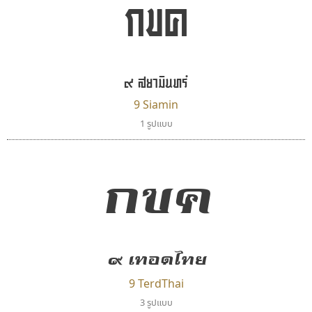
กขค
ไทโปแมนเซอร์
ซูเปอร์สโตร์
Typomancer
Superstore Font
๙ สยามินทร์
วริทธิ์ ไชยกูล
ฉัตรณรงค์ จริงศุภธาดา
9 Siamin
1 รูปแบบ
กขค
๙ เทอดไทย
คราฟตี้ฟอนต์
นังรอง
9 TerdThai
Crafty Font
uvSOV
3 รูปแบบ
จิลดา ฤทธิ์คำรพ
วรวุฒิ ธนวัฒนาวนิช