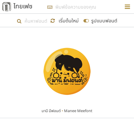
การในรูปแบบใหม่เพื่อใช้เป็นแนวทางในการศึกษารูป
ร่างหน้าตาของฟอนต์ไทยสำหรับการเรียนรู้เพื่อเริ่ม
เริ่มต้นใหม่
รูปแบบฟอนต์
สร้างฟอนต์ของตัวเอง ในเดือนมีนาคม พ.ศ. ๒๕๖๒ จึง
ได้เริ่ม ไทยเฟซ นี้ขึ้นมา
แสดงฟอนต์ทั้งหมด
เป้าหมายที่ยังคงดำเนินไปอยู่ คือการเพิ่มฟอนต์ไทย
เข้าไปให้ได้อย่างน้อยเดือนละ ๓๐ ฟอนต์ นั่นหมายถึง
ปลายปี พ.ศ. ๒๕๖๒ จะมีฟอนต์ไม่ต่ำกว่า ๔๐๐ ฟอนต์ใน
ระบบ หวังว่า นอกจากจะเป็นประโยชน์ต่อตนเองแล้ว
จะมีประโยชน์กับผู้อื่นได้บ้าง ไม่มากก็น้อย
คัดสรร ดีมาก
•
Cadson Demak
ขอขอบคุณ
ตัวอักษรมีหัวขมวด
แบบตัวอักษรหัวบัว