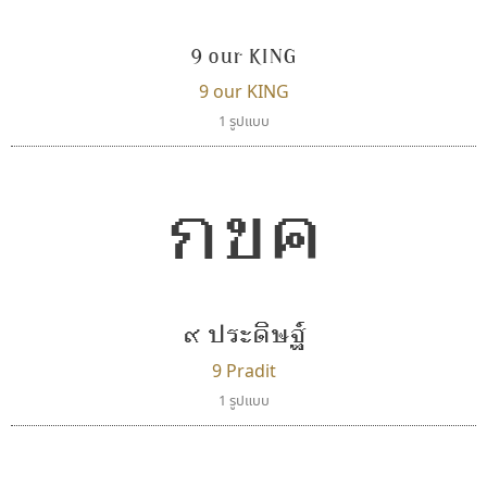
9 our KING
9 our KING
1 รูปแบบ
กขค
จิปาไทป์
มานี มีฟอนต์
Jipatype
Manee Meefont
อานุภาพ ใจชำนาญ
ศรัณยพัชร์ ธารีสิทธิ์
๙ ประดิษฐ์
9 Pradit
1 รูปแบบ