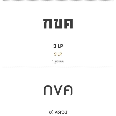
กขค
ดีอาร์ ดีไซน์
เคอาร์ต ฟอนต์
DR Design
Kart Font
9 LP
ดำรง เติมทอง
นิกร ศิริสวัสดิ์
9 LP
1 รูปแบบ
กขค
๙ หลวง