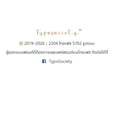
TS Font
Google
ธงชัย ศรีเมือง
2019–2026
2204 ไทยเฟซ 5762 รูปแบบ
|
ผู้ออกแบบฟอนต์ที่ต้องการเผยแพร่ฟอนต์บนไทยเฟซ ติดต่อได้ที่
TypoSociety
ฟอนต์อยู่นี่
ยูไอดี ฟอนต์
FontUni
UID Font
สังศิต ไสววรรณ
สร้างสรรค์ สมกุศล