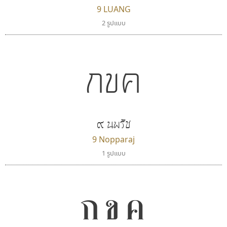
9 LUANG
ธรรมดาสตูดิโอ
ซู๊ดดู๊ซ
2 รูปแบบ
dhammadha studio
zooddooz
มณฑล ธนาโรจน์
สรรเสริญ เหรียญทอง
กขค
๙ นพรัช
9 Nopparaj
1 รูปแบบ
ธีชา สตูดิโอ 23
สุราฟอนต์
กขค
Tcha Studio 23
Surafont
ธีร์ชญาน์ นามขาน
ณัฐพล วัดอ่อน