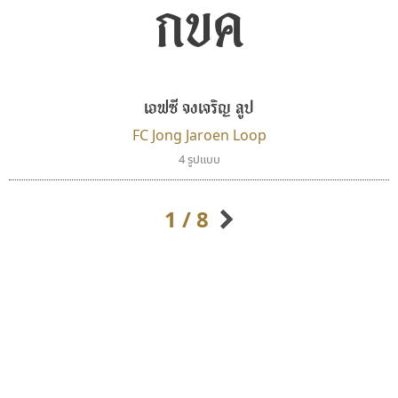
กขค
เอฟซี จงเจริญ ลูป
FC Jong Jaroen Loop
มานี มีฟอนต์
เคอาร์ต ฟอนต์
4 รูปแบบ
Manee Meefont
Kart Font
ศรัณยพัชร์ ธารีสิทธิ์
นิกร ศิริสวัสดิ์
1 / 8
กิตติศักดิ์ ศิริกมลเสถียร
กิตติ ศิริรัตนบุญชัย
กัลย์สุดา เปี่ยมประจักพงษ์
กัลยาณมิตร นรรัตน์พุทธิ
ก-ฮ