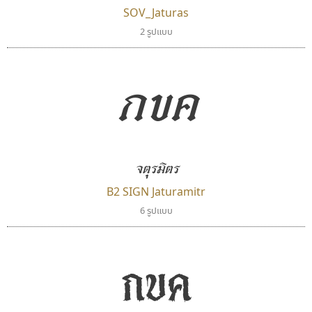
SOV_Jaturas
คราฟตี้ฟอนต์
จิปาไทป์
2 รูปแบบ
Crafty Font
Jipatype
จิลดา ฤทธิ์คำรพ
อานุภาพ ใจชำนาญ
กขค
จตุรมิตร
B2 SIGN Jaturamitr
6 รูปแบบ
เลย์อิจิ
ปาณิสรา แอน
Layiji
PanisaraAnn Font
กขค
นำโชค สินมงคลรักษา
ปาณิสรา ฉัตรเดชาชัย