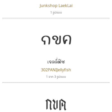
Junkshop LaekLai
1 รูปแบบ
กขค
บีทูไซน์
ทีเอส ฟอนต์
B2 SIGN
TS Font
กิตติศักดิ์ ศิริกมลเสถียร
ธงชัย ศรีเมือง
เจลลี่ฟิช
302PANIJellyfish
1 จาก 3 รูปแบบ
กขค
นังรอง
ยูไอดี ฟอนต์