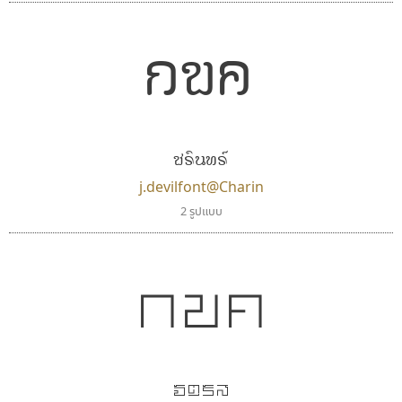
กขค
พ็อกเก็ตฟอนต์
ธรรมดาสตูดิโอ
ชรินทร์
Pocket Fonts
dhammadha studio
มณฑล ธนาโรจน์
j.devilfont@Charin
2 รูปแบบ
กขค
จัตุรัส