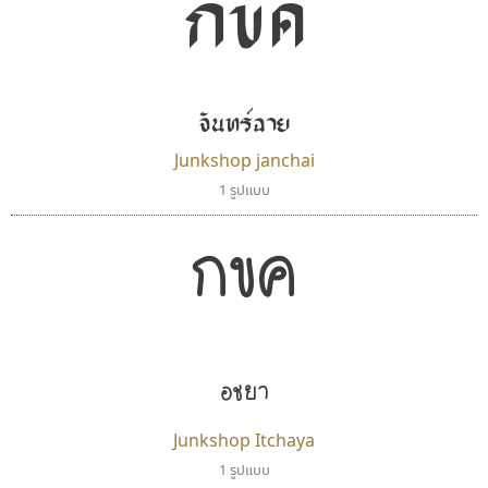
กขค
ไทโปแมนเซอร์
ซูเปอร์สโตร์
Typomancer
Superstore Font
จันทร์ฉาย
วริทธิ์ ไชยกูล
ฉัตรณรงค์ จริงศุภธาดา
Junkshop janchai
1 รูปแบบ
กขค
อิชยา
ดีอาร์ ดีไซน์
ฟอนต์อยู่นี่
Junkshop Itchaya
DR Design
FontUni
1 รูปแบบ
ดำรง เติมทอง
สังศิต ไสววรรณ