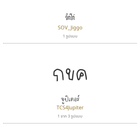
uvSOV
UID Font
วรวุฒิ ธนวัฒนาวนิช
สร้างสรรค์ สมกุศล
จิ๊กโก๋
SOV_Jiggo
1 รูปแบบ
กขค
จูปิเตอร์
ฟอนต์คราฟ
กูเกิล
Fontcraft
Google
TCS4Jupiter
จุติพงศ์ ภูสุมาศ • สุวิสา ภูสุมาศ
1 จาก 3 รูปแบบ