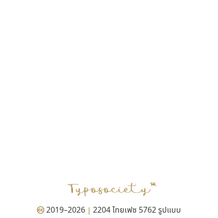
ฎายิน ลีลา
ณัฐชนน สตันยสุวรรณ
ณัฐพล พุ่มห่วง
ณัฐพล วัดอ่อน
ณัฐพล อู่ผลเจริญ
ณัฐวุฒิ วันดี
ณัฐวุฒิ เชิงดี
ณัฐวิทย์ นพเก้า
ณภัทร วิจิตรกรสกุล
ดุสิต สุภาสวัสดิ์
ดีอาร์ ดีไซน์
ทิพวัลย์ สัมนาวงศ์
ทวีชัย อัศวรังสิตแสง
ธัญชภัสส์ จันทรนิมิ
ธัญรมณ ผู้ภาวศุทธิ
ธีร์ชญาน์ นามขาน
ธีรวัฒน์ พจน์วิบูลศิริ
ธงชัย ศรีเมือง
2019–2026
2204 ไทยเฟซ 5762 รูปแบบ
|
ธนัญธร เลิศไพรวัลย์