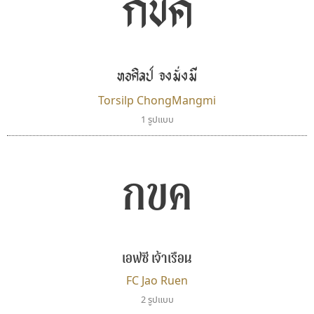
กขค
ตัวอักษรไม่มีหัวขมวด
แบบตัวอักษรหัวบอด
9
A
B
C
D
E
F
G
H
I
J
ผู้ออกแบบฟอนต์ไทยทุกท่านที่สร้างสรรค์ผลงานเพื่อ
ฟอนต์ยอดนิยม
แบบตัวอักษรเกาหลี
สืบสานอักษรไทย
K
L
M
N
O
P
Q
R
S
T
U
ฟอนต์ล้านดาวน์โหลด
แบบตัวอักษรเส้นขอบ
คุณแอน ปรัชญา สิงห์โต ที่อนุญาตให้เผยแพร่ข้อมูล
ระบบปฏิบัติการ
แบบตัวอักษรแฟนซี
V
W
Y
Z
ทอศิลป์ จงมั่งมี
อัตลักษณ์องค์กร
แบบตัวอักษรโบราณ
จาก ฟอนต์.คอม
แบบตัวการ์ตูน
แบบตัวเขียนพู่กัน
Torsilp ChongMangmi
ก
ข
ค
จ
ฉ
ช
ซ
ฌ
ด
ต
ถ
แบบตัวดิสเพลย์
แบบตัวเนื้อความ
1 รูปแบบ
แบบตัวประดิษฐ์
แบบตัวเหลี่ยม
ท
ธ
น
บ
ป
ผ
พ
ฟ
ภ
ม
ย
แบบตัวพิกเซล
แบบปลายมน
ร
ฤ
ล
ว
ศ
ส
ห
อ
ฮ
แบบตัวพิมพ์ดีด
แบบปลายแหลม
กขค
แบบตัวมีเชิงฐาน
แบบปากกาหัวตัด
แบบตัวอักษรจีน
แบบฟอนต์ซิ่ง
ธีชา สตูดิโอ 23
ไอ้แอน
แบบตัวอักษรซ้อนเงา
แบบลายมือผู้ใหญ่
Tcha Studio 23
Iannnnn
แบบตัวอักษรย้อนยุค
แบบลายมือวัยรุ่น
ธีร์ชญาน์ นามขาน
ปรัชญา สิงห์โต
แบบตัวอักษรล้านนา
แบบลายมือเด็ก
เอฟซี เจ้าเรือน
แบบตัวอักษรลาว
แบบอาลักษณ์
FC Jao Ruen
แบบตัวอักษรสคริปท์
2 รูปแบบ