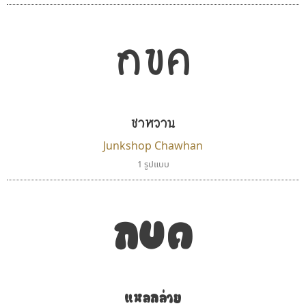
กขค
ชาหวาน
Junkshop Chawhan
1 รูปแบบ
สุราฟอนต์
คัดสรร ดีมาก
Surafont
Cadson Demak
ณัฐพล วัดอ่อน
กขค
แหลกล่าย