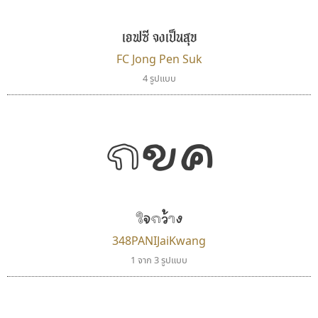
เอฟซี จงเป็นสุข
FC Jong Pen Suk
4 รูปแบบ
กขค
ซู๊ดดู๊ซ
ทอศิลป์
zooddooz
Torsilp
สรรเสริญ เหรียญทอง
ภาณุพันธุ์ ตะลันกูล
ใจกว้าง
348PANIJaiKwang
1 จาก 3 รูปแบบ