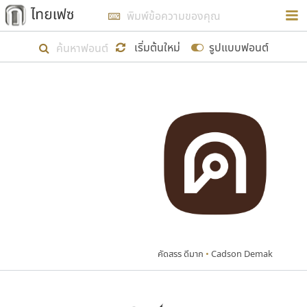
การในรูปแบบใหม่เพื่อใช้เป็นแนวทางในการศึกษารูป
ร่างหน้าตาของฟอนต์ไทยสำหรับการเรียนรู้เพื่อเริ่ม
เริ่มต้นใหม่
รูปแบบฟอนต์
สร้างฟอนต์ของตัวเอง ในเดือนมีนาคม พ.ศ. ๒๕๖๒ จึง
ได้เริ่ม ไทยเฟซ นี้ขึ้นมา
แสดงฟอนต์ทั้งหมด
เป้าหมายที่ยังคงดำเนินไปอยู่ คือการเพิ่มฟอนต์ไทย
เข้าไปให้ได้อย่างน้อยเดือนละ ๓๐ ฟอนต์ นั่นหมายถึง
ปลายปี พ.ศ. ๒๕๖๒ จะมีฟอนต์ไม่ต่ำกว่า ๔๐๐ ฟอนต์ใน
ระบบ หวังว่า นอกจากจะเป็นประโยชน์ต่อตนเองแล้ว
จะมีประโยชน์กับผู้อื่นได้บ้าง ไม่มากก็น้อย
คัดสรร ดีมาก
•
Cadson Demak
ขอขอบคุณ
ตัวอักษรมีหัวขมวด
แบบตัวอักษรหัวบัว