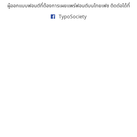
ธารทิพย์ เกตุย้อย
ผู้ออกแบบฟอนต์ที่ต้องการเผยแพร่ฟอนต์บนไทยเฟซ ติดต่อได้ที่
นิกร ศิริสวัสดิ์
TypoSociety
นิวัฒน์ ภัทโรวาสน์
นพิน วรรณบูรณ์
นภนต์ พุทธิพัฒนกุล
นำโชค สินมงคลรักษา
บีทีเอ็น ฟอนต์
บุษกร ฮวบแช่ม
บวร จรดล
ปรัชญา สิงห์โต
ปริญญา โรจน์อารยานนท์
ประชิด ทิณบุตร
ประชาธิปไทป์
ปาณิสรา ฉัตรเดชาชัย
พิชยา โพธิปัสสา
พูลลาภ วีระธนาบุตร
พ็อกเก็ตฟอนต์
พงศธรณ์ สระอุทัย