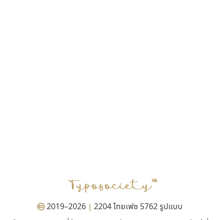
กูเกิล
สุราฟอนต์
Google
Surafont
ณัฐพล วัดอ่อน
2019–2026
2204 ไทยเฟซ 5762 รูปแบบ
|