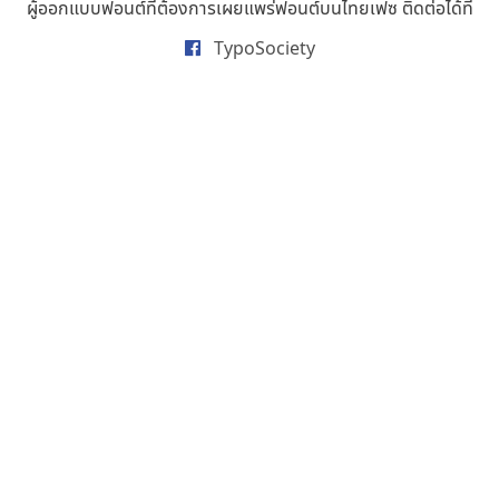
ผู้ออกแบบฟอนต์ที่ต้องการเผยแพร่ฟอนต์บนไทยเฟซ ติดต่อได้ที่
TypoSociety
เคอาร์ต ฟอนต์
ดีอาร์ ดีไซน์
Kart Font
DR Design
นิกร ศิริสวัสดิ์
ดำรง เติมทอง
คัดสรร ดีมาก
ไอ้แอน
Cadson Demak
Iannnnn
ปรัชญา สิงห์โต