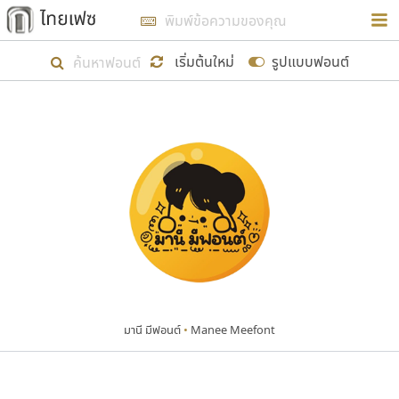
การในรูปแบบใหม่เพื่อใช้เป็นแนวทางในการศึกษารูป
ร่างหน้าตาของฟอนต์ไทยสำหรับการเรียนรู้เพื่อเริ่ม
เริ่มต้นใหม่
รูปแบบฟอนต์
สร้างฟอนต์ของตัวเอง ในเดือนมีนาคม พ.ศ. ๒๕๖๒ จึง
ได้เริ่ม ไทยเฟซ นี้ขึ้นมา
แสดงฟอนต์ทั้งหมด
เป้าหมายที่ยังคงดำเนินไปอยู่ คือการเพิ่มฟอนต์ไทย
เข้าไปให้ได้อย่างน้อยเดือนละ ๓๐ ฟอนต์ นั่นหมายถึง
ปลายปี พ.ศ. ๒๕๖๒ จะมีฟอนต์ไม่ต่ำกว่า ๔๐๐ ฟอนต์ใน
ระบบ หวังว่า นอกจากจะเป็นประโยชน์ต่อตนเองแล้ว
จะมีประโยชน์กับผู้อื่นได้บ้าง ไม่มากก็น้อย
มานี มีฟอนต์
•
Manee Meefont
ขอขอบคุณ
ตัวอักษรมีหัวขมวด
แบบตัวอักษรหัวบัว