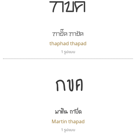
กขค
ตัวอักษรไม่มีหัวขมวด
แบบตัวอักษรหัวบอด
9
A
B
C
D
E
F
G
H
I
J
ผู้ออกแบบฟอนต์ไทยทุกท่านที่สร้างสรรค์ผลงานเพื่อ
ฟอนต์ยอดนิยม
แบบตัวอักษรเกาหลี
สืบสานอักษรไทย
K
L
M
N
O
P
Q
R
S
T
U
ฟอนต์ล้านดาวน์โหลด
แบบตัวอักษรเส้นขอบ
คุณแอน ปรัชญา สิงห์โต ที่อนุญาตให้เผยแพร่ข้อมูล
ระบบปฏิบัติการ
แบบตัวอักษรแฟนซี
V
W
Y
Z
ถาปั๊ด ถาปัด
อัตลักษณ์องค์กร
แบบตัวอักษรโบราณ
จาก ฟอนต์.คอม
แบบตัวการ์ตูน
แบบตัวเขียนพู่กัน
thaphad thapad
ก
ข
ค
จ
ฉ
ช
ซ
ฌ
ด
ต
ถ
แบบตัวดิสเพลย์
แบบตัวเนื้อความ
1 รูปแบบ
แบบตัวประดิษฐ์
แบบตัวเหลี่ยม
ท
ธ
น
บ
ป
ผ
พ
ฟ
ภ
ม
ย
แบบตัวพิกเซล
แบบปลายมน
ร
ฤ
ล
ว
ศ
ส
ห
อ
ฮ
กขค
แบบตัวพิมพ์ดีด
แบบปลายแหลม
แบบตัวมีเชิงฐาน
แบบปากกาหัวตัด
แบบตัวอักษรจีน
แบบฟอนต์ซิ่ง
ฟอนต์อยู่นี่
บีทูไซน์
แบบตัวอักษรซ้อนเงา
แบบลายมือผู้ใหญ่
FontUni
B2 SIGN
แบบตัวอักษรย้อนยุค
แบบลายมือวัยรุ่น
สังศิต ไสววรรณ
กิตติศักดิ์ ศิริกมลเสถียร
แบบตัวอักษรล้านนา
แบบลายมือเด็ก
มาติน ถาปัด
แบบตัวอักษรลาว
แบบอาลักษณ์
Martin thapad
แบบตัวอักษรสคริปท์
1 รูปแบบ