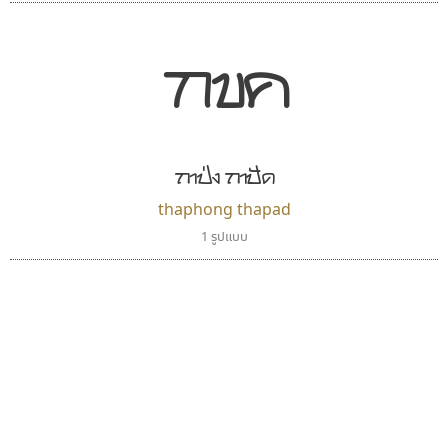
กขค
นังรอง
ฟอนต์คราฟ
ถาป่ง ถาปัด
uvSOV
Fontcraft
วรวุฒิ ธนวัฒนาวนิช
จุติพงศ์ ภูสุมาศ • สุวิสา ภูสุมาศ
thaphong thapad
1 รูปแบบ