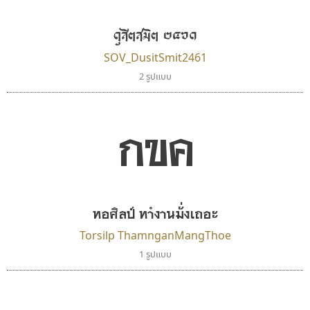
ดุสิตสมิต ๒๔๖๑
SOV_DusitSmit2461
2 รูปแบบ
กขค
ไทโปแมนเซอร์
ธีชา สตูดิโอ 23
Typomancer
Tcha Studio 23
วริทธิ์ ไชยกูล
ธีร์ชญาน์ นามขาน
ทอศิลป์ ทำงานมั่งเถอะ
Torsilp ThamnganMangThoe
1 รูปแบบ