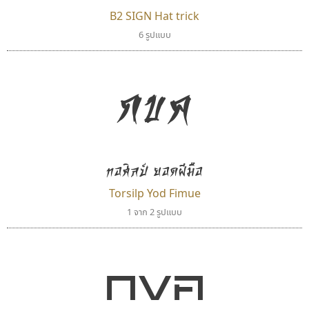
B2 SIGN Hat trick
6 รูปแบบ
ทอศิลป์
ทีเอส ฟอนต์
กขค
Torsilp
TS Font
ภาณุพันธุ์ ตะลันกูล
ธงชัย ศรีเมือง
ทอศิลป์ ยอดฝีมือ
Torsilp Yod Fimue
1 จาก 2 รูปแบบ
กขค
ฟอนต์อยู่นี่
จิปาไทป์