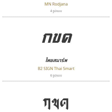
MN Rodjana
ซูเปอร์สโตร์
ปาณิสรา แอน
4 รูปแบบ
Superstore Font
PanisaraAnn Font
ฉัตรณรงค์ จริงศุภธาดา
ปาณิสรา ฉัตรเดชาชัย
กขค
ไทยสมาร์ท
B2 SIGN Thai Smart
6 รูปแบบ
คราฟตี้ฟอนต์
ซู๊ดดู๊ซ
Crafty Font
zooddooz
กขค
จิลดา ฤทธิ์คำรพ
สรรเสริญ เหรียญทอง