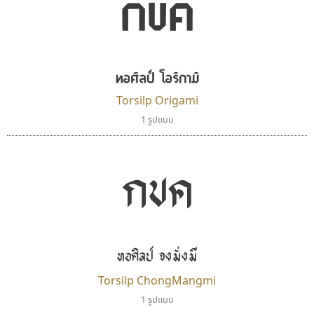
กขค
ตัวอักษรไม่มีหัวขมวด
แบบตัวอักษรหัวบอด
9
A
B
C
D
E
F
G
H
I
J
ผู้ออกแบบฟอนต์ไทยทุกท่านที่สร้างสรรค์ผลงานเพื่อ
ฟอนต์ยอดนิยม
แบบตัวอักษรเกาหลี
สืบสานอักษรไทย
K
L
M
N
O
P
Q
R
S
T
U
ฟอนต์ล้านดาวน์โหลด
แบบตัวอักษรเส้นขอบ
คุณแอน ปรัชญา สิงห์โต ที่อนุญาตให้เผยแพร่ข้อมูล
ระบบปฏิบัติการ
แบบตัวอักษรแฟนซี
V
W
Y
Z
ทอศิลป์ โอริกามิ
อัตลักษณ์องค์กร
แบบตัวอักษรโบราณ
จาก ฟอนต์.คอม
แบบตัวการ์ตูน
แบบตัวเขียนพู่กัน
Torsilp Origami
ก
ข
ค
จ
ฉ
ช
ซ
ฌ
ด
ต
ถ
แบบตัวดิสเพลย์
แบบตัวเนื้อความ
1 รูปแบบ
แบบตัวประดิษฐ์
แบบตัวเหลี่ยม
ท
ธ
น
บ
ป
ผ
พ
ฟ
ภ
ม
ย
แบบตัวพิกเซล
แบบปลายมน
ร
ฤ
ล
ว
ศ
ส
ห
อ
ฮ
แบบตัวพิมพ์ดีด
แบบปลายแหลม
กขค
แบบตัวมีเชิงฐาน
แบบปากกาหัวตัด
แบบตัวอักษรจีน
แบบฟอนต์ซิ่ง
สุราฟอนต์
บีทูไซน์
แบบตัวอักษรซ้อนเงา
แบบลายมือผู้ใหญ่
Surafont
B2 SIGN
แบบตัวอักษรย้อนยุค
แบบลายมือวัยรุ่น
ณัฐพล วัดอ่อน
กิตติศักดิ์ ศิริกมลเสถียร
แบบตัวอักษรล้านนา
แบบลายมือเด็ก
ทอศิลป์ จงมั่งมี
แบบตัวอักษรลาว
แบบอาลักษณ์
Torsilp ChongMangmi
แบบตัวอักษรสคริปท์
1 รูปแบบ