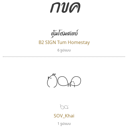
กขค
นังรอง
ธรรมดาสตูดิโอ
uvSOV
dhammadha studio
ตุ้มโฮมสเตย์
วรวุฒิ ธนวัฒนาวนิช
มณฑล ธนาโรจน์
B2 SIGN Tum Homestay
6 รูปแบบ
กขค
ไข่
คัดสรร ดีมาก
ไอ้แอน
SOV_Khai
Cadson Demak
Iannnnn
1 รูปแบบ
ปรัชญา สิงห์โต