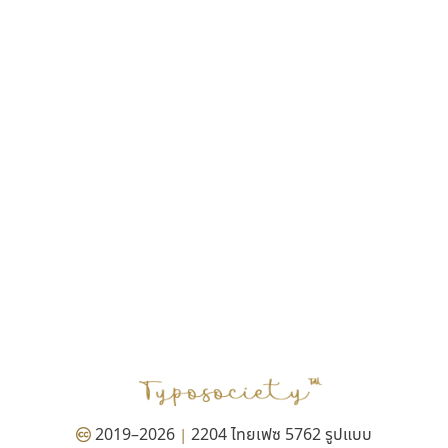
ฎายิน ลีลา
ณัฐชนน สตันยสุวรรณ
ณัฐพล พุ่มห่วง
ณัฐพล วัดอ่อน
ณัฐพล อู่ผลเจริญ
ณัฐวุฒิ วันดี
ณัฐวุฒิ เชิงดี
ณัฐวิทย์ นพเก้า
ณภัทร วิจิตรกรสกุล
ดุสิต สุภาสวัสดิ์
ดีอาร์ ดีไซน์
ทิพวัลย์ สัมนาวงศ์
ทวีชัย อัศวรังสิตแสง
ธัญชภัสส์ จันทรนิมิ
ธัญรมณ ผู้ภาวศุทธิ
ธีร์ชญาน์ นามขาน
ธีรวัฒน์ พจน์วิบูลศิริ
ธงชัย ศรีเมือง
2019–2026
2204 ไทยเฟซ 5762 รูปแบบ
|
ธนัญธร เลิศไพรวัลย์