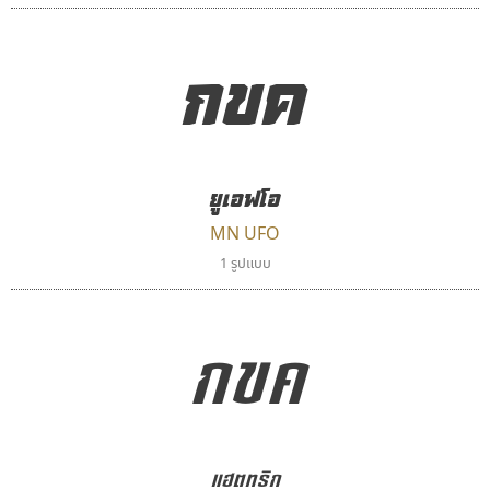
กขค
ยูเอฟโอ
MN UFO
1 รูปแบบ
ดีอาร์ ดีไซน์
ฟอนต์คราฟ
กขค
DR Design
Fontcraft
ดำรง เติมทอง
จุติพงศ์ ภูสุมาศ • สุวิสา ภูสุมาศ
แฮตทริก