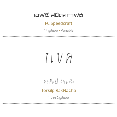
FontUni
Jipatype
สังศิต ไสววรรณ
อานุภาพ ใจชำนาญ
เอฟซี สปีดคราฟต์
FC Speedcraft
14 รูปแบบ
•
Variable
กขค
กูเกิล
เคอาร์ต ฟอนต์
ทอศิลป์ รักนะจ๊ะ
Google
Kart Font
Torsilp RakNaCha
นิกร ศิริสวัสดิ์
1 จาก 2 รูปแบบ