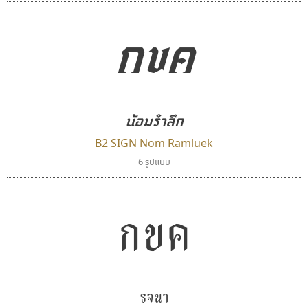
กขค
ยูไอดี ฟอนต์
เลย์อิจิ
น้อมรำลึก
UID Font
Layiji
สร้างสรรค์ สมกุศล
นำโชค สินมงคลรักษา
B2 SIGN Nom Ramluek
6 รูปแบบ
กขค
รจนา