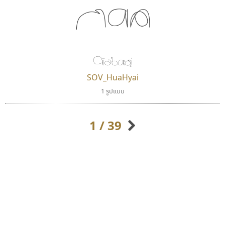
กขค
หัวใหญ่
SOV_HuaHyai
มานี มีฟอนต์
พ็อกเก็ตฟอนต์
1 รูปแบบ
Manee Meefont
Pocket Fonts
ศรัณยพัชร์ ธารีสิทธิ์
1 / 39
กิตติศักดิ์ ศิริกมลเสถียร
กิตติ ศิริรัตนบุญชัย
กัลย์สุดา เปี่ยมประจักพงษ์
กัลยาณมิตร นรรัตน์พุทธิ
ก-ฮ