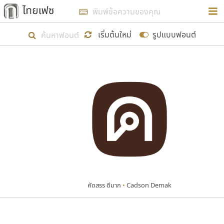
การในรูปแบบใหม่เพื่อใช้เป็นแนวทางในการศึกษารูป
ร่างหน้าตาของฟอนต์ไทยสำหรับการเรียนรู้เพื่อเริ่ม
เริ่มต้นใหม่
รูปแบบฟอนต์
สร้างฟอนต์ของตัวเอง ในเดือนมีนาคม พ.ศ. ๒๕๖๒ จึง
ได้เริ่ม ไทยเฟซ นี้ขึ้นมา
แสดงฟอนต์ทั้งหมด
เป้าหมายที่ยังคงดำเนินไปอยู่ คือการเพิ่มฟอนต์ไทย
เข้าไปให้ได้อย่างน้อยเดือนละ ๓๐ ฟอนต์ นั่นหมายถึง
ปลายปี พ.ศ. ๒๕๖๒ จะมีฟอนต์ไม่ต่ำกว่า ๔๐๐ ฟอนต์ใน
ระบบ หวังว่า นอกจากจะเป็นประโยชน์ต่อตนเองแล้ว
จะมีประโยชน์กับผู้อื่นได้บ้าง ไม่มากก็น้อย
คัดสรร ดีมาก
•
Cadson Demak
ขอขอบคุณ
ตัวอักษรมีหัวขมวด
แบบตัวอักษรหัวบัว