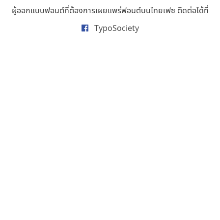
ธารทิพย์ เกตุย้อย
ผู้ออกแบบฟอนต์ที่ต้องการเผยแพร่ฟอนต์บนไทยเฟซ ติดต่อได้ที่
นิกร ศิริสวัสดิ์
TypoSociety
นิวัฒน์ ภัทโรวาสน์
นพิน วรรณบูรณ์
นภนต์ พุทธิพัฒนกุล
นำโชค สินมงคลรักษา
บีทีเอ็น ฟอนต์
บุษกร ฮวบแช่ม
บวร จรดล
ปรัชญา สิงห์โต
ปริญญา โรจน์อารยานนท์
ประชิด ทิณบุตร
ประชาธิปไทป์
ปาณิสรา ฉัตรเดชาชัย
พิชยา โพธิปัสสา
พูลลาภ วีระธนาบุตร
พ็อกเก็ตฟอนต์
พงศธรณ์ สระอุทัย