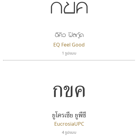
กขค
ตัวอักษรไม่มีหัวขมวด
แบบตัวอักษรหัวบอด
ผู้ออกแบบฟอนต์ไทยทุกท่านที่สร้างสรรค์ผลงานเพื่อ
9
A
B
C
D
E
F
G
H
I
J
ฟอนต์ยอดนิยม
แบบตัวอักษรเกาหลี
สืบสานอักษรไทย
K
L
M
N
O
P
Q
R
S
T
U
ฟอนต์ล้านดาวน์โหลด
แบบตัวอักษรเส้นขอบ
คุณแอน ปรัชญา สิงห์โต ที่อนุญาตให้เผยแพร่ข้อมูล
ระบบปฏิบัติการ
แบบตัวอักษรแฟนซี
V
W
Y
Z
อัตลักษณ์องค์กร
แบบตัวอักษรโบราณ
อีคิว ฟีลกู้ด
จาก ฟอนต์.คอม
แบบตัวการ์ตูน
แบบตัวเขียนพู่กัน
EQ Feel Good
ก
ข
ค
จ
ฉ
ช
ซ
ฌ
ด
ต
ถ
แบบตัวดิสเพลย์
แบบตัวเนื้อความ
1 รูปแบบ
แบบตัวประดิษฐ์
แบบตัวเหลี่ยม
ท
ธ
น
บ
ป
ผ
พ
ฟ
ภ
ม
ย
แบบตัวพิกเซล
แบบปลายมน
ร
ฤ
ล
ว
ศ
ส
ห
อ
ฮ
แบบตัวพิมพ์ดีด
แบบปลายแหลม
กขค
แบบตัวมีเชิงฐาน
แบบปากกาหัวตัด
แบบตัวอักษรจีน
แบบฟอนต์ซิ่ง
ธรรมดาสตูดิโอ
ทีเอส ฟอนต์
แบบตัวอักษรซ้อนเงา
แบบลายมือผู้ใหญ่
dhammadha studio
TS Font
แบบตัวอักษรย้อนยุค
แบบลายมือวัยรุ่น
มณฑล ธนาโรจน์
ธงชัย ศรีเมือง
แบบตัวอักษรล้านนา
แบบลายมือเด็ก
ยูโครเซีย ยูพีซี
แบบตัวอักษรลาว
แบบอาลักษณ์
EucrosiaUPC
แบบตัวอักษรสคริปท์
4 รูปแบบ