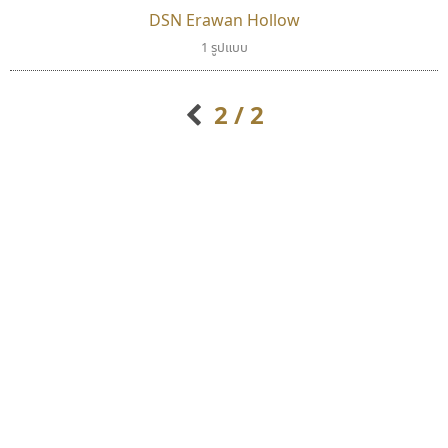
DSN Erawan Hollow
ยูไอดี ฟอนต์
ไทโปแมนเซอร์
1 รูปแบบ
UID Font
Typomancer
สร้างสรรค์ สมกุศล
วริทธิ์ ไชยกูล
2 / 2
จิปาไทป์
ดีอาร์ ดีไซน์
Jipatype
DR Design
อานุภาพ ใจชำนาญ
ดำรง เติมทอง