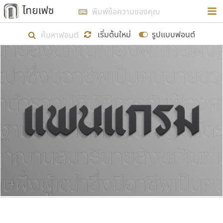
การในรูปแบบใหม่เพื่อใช้เป็นแนวทางในการศึกษารูป
ร่างหน้าตาของฟอนต์ไทยสำหรับการเรียนรู้เพื่อเริ่ม
เริ่มต้นใหม่
รูปแบบฟอนต์
สร้างฟอนต์ของตัวเอง ในเดือนมีนาคม พ.ศ. ๒๕๖๒ จึง
ได้เริ่ม ไทยเฟซ นี้ขึ้นมา
แสดงฟอนต์ทั้งหมด
เป้าหมายที่ยังคงดำเนินไปอยู่ คือการเพิ่มฟอนต์ไทย
เข้าไปให้ได้อย่างน้อยเดือนละ ๓๐ ฟอนต์ นั่นหมายถึง
ปลายปี พ.ศ. ๒๕๖๒ จะมีฟอนต์ไม่ต่ำกว่า ๔๐๐ ฟอนต์ใน
ระบบ หวังว่า นอกจากจะเป็นประโยชน์ต่อตนเองแล้ว
จะมีประโยชน์กับผู้อื่นได้บ้าง ไม่มากก็น้อย
ขอขอบคุณ
ตัวอักษรมีหัวขมวด
แบบตัวอักษรหัวบัว