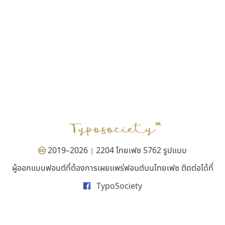
ไอ้แอน
บีทูไซน์
Iannnnn
B2 SIGN
ปรัชญา สิงห์โต
กิตติศักดิ์ ศิริกมลเสถียร
2019–2026
2204 ไทยเฟซ 5762 รูปแบบ
|
ผู้ออกแบบฟอนต์ที่ต้องการเผยแพร่ฟอนต์บนไทยเฟซ ติดต่อได้ที่
TypoSociety
สุราฟอนต์
พ็อกเก็ตฟอนต์
Surafont
Pocket Fonts
ณัฐพล วัดอ่อน