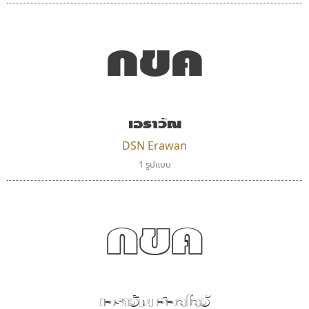
กขค
คราฟตี้ฟอนต์
ฟอนต์คราฟ
เอราวัณ
Crafty Font
Fontcraft
จิลดา ฤทธิ์คำรพ
จุติพงศ์ ภูสุมาศ • สุวิสา ภูสุมาศ
DSN Erawan
1 รูปแบบ
กขค
เอราวัณ ฮอลโลว์