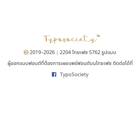
ซู๊ดดู๊ซ
นังรอง
zooddooz
uvSOV
สรรเสริญ เหรียญทอง
วรวุฒิ ธนวัฒนาวนิช
2019–2026
2204 ไทยเฟซ 5762 รูปแบบ
|
ผู้ออกแบบฟอนต์ที่ต้องการเผยแพร่ฟอนต์บนไทยเฟซ ติดต่อได้ที่
TypoSociety
คัดสรร ดีมาก
ไอ้แอน
Cadson Demak
Iannnnn
ปรัชญา สิงห์โต