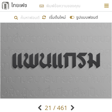
การในรูปแบบใหม่เพื่อใช้เป็นแนวทางในการศึกษารูป
ร่างหน้าตาของฟอนต์ไทยสำหรับการเรียนรู้เพื่อเริ่ม
เริ่มต้นใหม่
รูปแบบฟอนต์
สร้างฟอนต์ของตัวเอง ในเดือนมีนาคม พ.ศ. ๒๕๖๒ จึง
ได้เริ่ม ไทยเฟซ นี้ขึ้นมา
แสดงฟอนต์ทั้งหมด
เป้าหมายที่ยังคงดำเนินไปอยู่ คือการเพิ่มฟอนต์ไทย
เข้าไปให้ได้อย่างน้อยเดือนละ ๓๐ ฟอนต์ นั่นหมายถึง
ปลายปี พ.ศ. ๒๕๖๒ จะมีฟอนต์ไม่ต่ำกว่า ๔๐๐ ฟอนต์ใน
ระบบ หวังว่า นอกจากจะเป็นประโยชน์ต่อตนเองแล้ว
จะมีประโยชน์กับผู้อื่นได้บ้าง ไม่มากก็น้อย
ขอขอบคุณ
21 / 461
ตัวอักษรมีหัวขมวด
แบบตัวอักษรหัวบัว