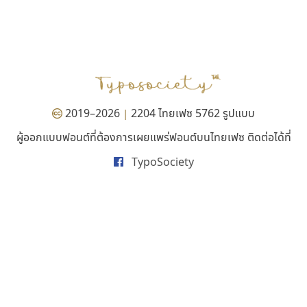
จิปาไทป์
คราฟตี้ฟอนต์
Jipatype
Crafty Font
อานุภาพ ใจชำนาญ
จิลดา ฤทธิ์คำรพ
2019–2026
2204 ไทยเฟซ 5762 รูปแบบ
|
ผู้ออกแบบฟอนต์ที่ต้องการเผยแพร่ฟอนต์บนไทยเฟซ ติดต่อได้ที่
TypoSociety
ปาณิสรา แอน
ฟอนต์อยู่นี่
PanisaraAnn Font
FontUni
ปาณิสรา ฉัตรเดชาชัย
สังศิต ไสววรรณ