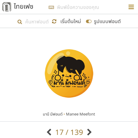
การในรูปแบบใหม่เพื่อใช้เป็นแนวทางในการศึกษารูป
ร่างหน้าตาของฟอนต์ไทยสำหรับการเรียนรู้เพื่อเริ่ม
เริ่มต้นใหม่
รูปแบบฟอนต์
สร้างฟอนต์ของตัวเอง ในเดือนมีนาคม พ.ศ. ๒๕๖๒ จึง
ได้เริ่ม ไทยเฟซ นี้ขึ้นมา
แสดงฟอนต์ทั้งหมด
เป้าหมายที่ยังคงดำเนินไปอยู่ คือการเพิ่มฟอนต์ไทย
เข้าไปให้ได้อย่างน้อยเดือนละ ๓๐ ฟอนต์ นั่นหมายถึง
ปลายปี พ.ศ. ๒๕๖๒ จะมีฟอนต์ไม่ต่ำกว่า ๔๐๐ ฟอนต์ใน
ระบบ หวังว่า นอกจากจะเป็นประโยชน์ต่อตนเองแล้ว
จะมีประโยชน์กับผู้อื่นได้บ้าง ไม่มากก็น้อย
มานี มีฟอนต์
•
Manee Meefont
ขอขอบคุณ
17 / 139
ตัวอักษรมีหัวขมวด
แบบตัวอักษรหัวบัว