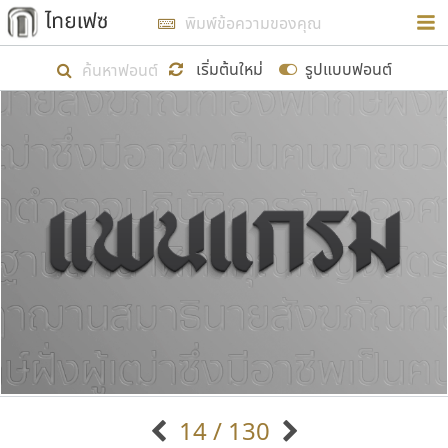
การในรูปแบบใหม่เพื่อใช้เป็นแนวทางในการศึกษารูป
ร่างหน้าตาของฟอนต์ไทยสำหรับการเรียนรู้เพื่อเริ่ม
เริ่มต้นใหม่
รูปแบบฟอนต์
สร้างฟอนต์ของตัวเอง ในเดือนมีนาคม พ.ศ. ๒๕๖๒ จึง
ได้เริ่ม ไทยเฟซ นี้ขึ้นมา
แสดงฟอนต์ทั้งหมด
เป้าหมายที่ยังคงดำเนินไปอยู่ คือการเพิ่มฟอนต์ไทย
เข้าไปให้ได้อย่างน้อยเดือนละ ๓๐ ฟอนต์ นั่นหมายถึง
ปลายปี พ.ศ. ๒๕๖๒ จะมีฟอนต์ไม่ต่ำกว่า ๔๐๐ ฟอนต์ใน
ระบบ หวังว่า นอกจากจะเป็นประโยชน์ต่อตนเองแล้ว
จะมีประโยชน์กับผู้อื่นได้บ้าง ไม่มากก็น้อย
ขอขอบคุณ
14 / 130
ตัวอักษรมีหัวขมวด
แบบตัวอักษรหัวบัว