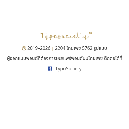
สุราฟอนต์
ไทโปแมนเซอร์
Surafont
Typomancer
ณัฐพล วัดอ่อน
วริทธิ์ ไชยกูล
2019–2026
2204 ไทยเฟซ 5762 รูปแบบ
|
ผู้ออกแบบฟอนต์ที่ต้องการเผยแพร่ฟอนต์บนไทยเฟซ ติดต่อได้ที่
TypoSociety
ทีเอส ฟอนต์
ซู๊ดดู๊ซ
TS Font
zooddooz
ธงชัย ศรีเมือง
สรรเสริญ เหรียญทอง