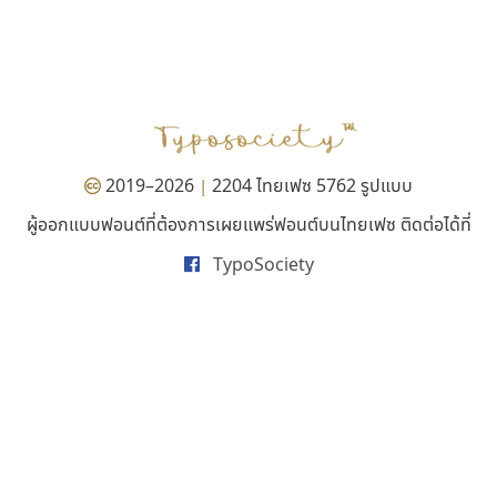
กูเกิล
ทอศิลป์
Google
Torsilp
ภาณุพันธุ์ ตะลันกูล
2019–2026
2204 ไทยเฟซ 5762 รูปแบบ
|
ผู้ออกแบบฟอนต์ที่ต้องการเผยแพร่ฟอนต์บนไทยเฟซ ติดต่อได้ที่
TypoSociety
ไทโปแมนเซอร์
สุราฟอนต์
Typomancer
Surafont
วริทธิ์ ไชยกูล
ณัฐพล วัดอ่อน