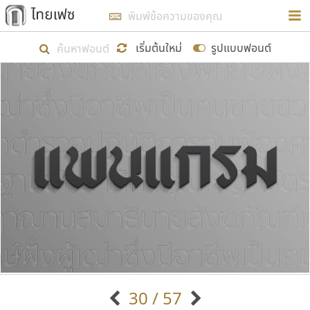
การในรูปแบบใหม่เพื่อใช้เป็นแนวทางในการศึกษารูป
ร่างหน้าตาของฟอนต์ไทยสำหรับการเรียนรู้เพื่อเริ่ม
เริ่มต้นใหม่
รูปแบบฟอนต์
สร้างฟอนต์ของตัวเอง ในเดือนมีนาคม พ.ศ. ๒๕๖๒ จึง
ได้เริ่ม ไทยเฟซ นี้ขึ้นมา
แสดงฟอนต์ทั้งหมด
เป้าหมายที่ยังคงดำเนินไปอยู่ คือการเพิ่มฟอนต์ไทย
เข้าไปให้ได้อย่างน้อยเดือนละ ๓๐ ฟอนต์ นั่นหมายถึง
ปลายปี พ.ศ. ๒๕๖๒ จะมีฟอนต์ไม่ต่ำกว่า ๔๐๐ ฟอนต์ใน
ระบบ หวังว่า นอกจากจะเป็นประโยชน์ต่อตนเองแล้ว
จะมีประโยชน์กับผู้อื่นได้บ้าง ไม่มากก็น้อย
ขอขอบคุณ
30 / 57
ตัวอักษรมีหัวขมวด
แบบตัวอักษรหัวบัว