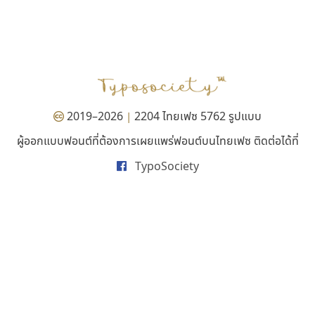
ดีอาร์ ดีไซน์
ทอศิลป์
DR Design
Torsilp
ดำรง เติมทอง
ภาณุพันธุ์ ตะลันกูล
2019–2026
2204 ไทยเฟซ 5762 รูปแบบ
|
ผู้ออกแบบฟอนต์ที่ต้องการเผยแพร่ฟอนต์บนไทยเฟซ ติดต่อได้ที่
TypoSociety
เลย์อิจิ
ไอ้แอน
Layiji
Iannnnn
นำโชค สินมงคลรักษา
ปรัชญา สิงห์โต