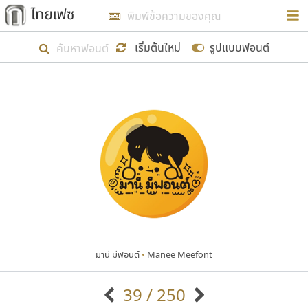
การในรูปแบบใหม่เพื่อใช้เป็นแนวทางในการศึกษารูป
ร่างหน้าตาของฟอนต์ไทยสำหรับการเรียนรู้เพื่อเริ่ม
เริ่มต้นใหม่
รูปแบบฟอนต์
สร้างฟอนต์ของตัวเอง ในเดือนมีนาคม พ.ศ. ๒๕๖๒ จึง
ได้เริ่ม ไทยเฟซ นี้ขึ้นมา
แสดงฟอนต์ทั้งหมด
เป้าหมายที่ยังคงดำเนินไปอยู่ คือการเพิ่มฟอนต์ไทย
เข้าไปให้ได้อย่างน้อยเดือนละ ๓๐ ฟอนต์ นั่นหมายถึง
ปลายปี พ.ศ. ๒๕๖๒ จะมีฟอนต์ไม่ต่ำกว่า ๔๐๐ ฟอนต์ใน
ระบบ หวังว่า นอกจากจะเป็นประโยชน์ต่อตนเองแล้ว
จะมีประโยชน์กับผู้อื่นได้บ้าง ไม่มากก็น้อย
มานี มีฟอนต์
•
Manee Meefont
ขอขอบคุณ
39 / 250
ตัวอักษรมีหัวขมวด
แบบตัวอักษรหัวบัว