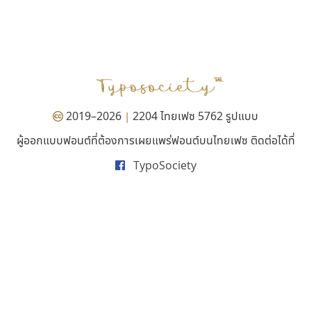
ฟอนต์คราฟ
ซูเปอร์สโตร์
Fontcraft
Superstore Font
จุติพงศ์ ภูสุมาศ • สุวิสา ภูสุมาศ
ฉัตรณรงค์ จริงศุภธาดา
2019–2026
2204 ไทยเฟซ 5762 รูปแบบ
|
ผู้ออกแบบฟอนต์ที่ต้องการเผยแพร่ฟอนต์บนไทยเฟซ ติดต่อได้ที่
TypoSociety
ธรรมดาสตูดิโอ
พ็อกเก็ตฟอนต์
dhammadha studio
Pocket Fonts
มณฑล ธนาโรจน์