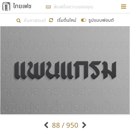
การในรูปแบบใหม่เพื่อใช้เป็นแนวทางในการศึกษารูป
ร่างหน้าตาของฟอนต์ไทยสำหรับการเรียนรู้เพื่อเริ่ม
เริ่มต้นใหม่
รูปแบบฟอนต์
สร้างฟอนต์ของตัวเอง ในเดือนมีนาคม พ.ศ. ๒๕๖๒ จึง
ได้เริ่ม ไทยเฟซ นี้ขึ้นมา
แสดงฟอนต์ทั้งหมด
เป้าหมายที่ยังคงดำเนินไปอยู่ คือการเพิ่มฟอนต์ไทย
เข้าไปให้ได้อย่างน้อยเดือนละ ๓๐ ฟอนต์ นั่นหมายถึง
ปลายปี พ.ศ. ๒๕๖๒ จะมีฟอนต์ไม่ต่ำกว่า ๔๐๐ ฟอนต์ใน
ระบบ หวังว่า นอกจากจะเป็นประโยชน์ต่อตนเองแล้ว
จะมีประโยชน์กับผู้อื่นได้บ้าง ไม่มากก็น้อย
ขอขอบคุณ
88 / 950
ตัวอักษรมีหัวขมวด
แบบตัวอักษรหัวบัว