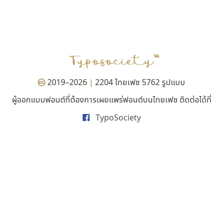
กูเกิล
ฟอนต์คราฟ
Google
Fontcraft
จุติพงศ์ ภูสุมาศ • สุวิสา ภูสุมาศ
2019–2026
2204 ไทยเฟซ 5762 รูปแบบ
|
ผู้ออกแบบฟอนต์ที่ต้องการเผยแพร่ฟอนต์บนไทยเฟซ ติดต่อได้ที่
TypoSociety
ปาณิสรา แอน
ไทโปแมนเซอร์
PanisaraAnn Font
Typomancer
ปาณิสรา ฉัตรเดชาชัย
วริทธิ์ ไชยกูล