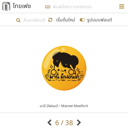
การในรูปแบบใหม่เพื่อใช้เป็นแนวทางในการศึกษารูป
ร่างหน้าตาของฟอนต์ไทยสำหรับการเรียนรู้เพื่อเริ่ม
เริ่มต้นใหม่
รูปแบบฟอนต์
สร้างฟอนต์ของตัวเอง ในเดือนมีนาคม พ.ศ. ๒๕๖๒ จึง
ได้เริ่ม ไทยเฟซ นี้ขึ้นมา
แสดงฟอนต์ทั้งหมด
เป้าหมายที่ยังคงดำเนินไปอยู่ คือการเพิ่มฟอนต์ไทย
เข้าไปให้ได้อย่างน้อยเดือนละ ๓๐ ฟอนต์ นั่นหมายถึง
ปลายปี พ.ศ. ๒๕๖๒ จะมีฟอนต์ไม่ต่ำกว่า ๔๐๐ ฟอนต์ใน
ระบบ หวังว่า นอกจากจะเป็นประโยชน์ต่อตนเองแล้ว
จะมีประโยชน์กับผู้อื่นได้บ้าง ไม่มากก็น้อย
มานี มีฟอนต์
•
Manee Meefont
ขอขอบคุณ
6 / 38
ตัวอักษรมีหัวขมวด
แบบตัวอักษรหัวบัว