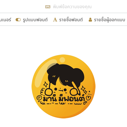
แสดงฟอนต์ทั้งหมด
นเนอร์
รูปแบบฟอนต์
รายชื่อฟอนต์
รายชื่อผู้ออกแบบ
รเพิ่มฟอนต์ไทยเข้าไปให้ได้อย่างน้อยเดือนละ ๓๐ ฟอนต์ นั่
นอกจากจะเป็นประโยชน์ต่อตนเองแล้ว จะมีประโยชน์กับผู้อื่นไ
ขอขอบคุณ
อกแบบฟอนต์ไทยทุกท่านที่สร้างสรรค์ผลงานเพื่อสืบสานอัก
อน ปรัชญา สิงห์โต ที่อนุญาตให้เผยแพร่ข้อมูลจาก ฟอนต