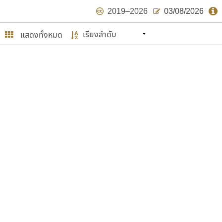
2019–2026
03/08/2026
แสดงทั้งหมด
นหมายถึง ปลายปี พ.ศ. ๒๕๖๒ จะมีฟอนต์
ด้บ้าง ไม่มากก็น้อย
ษรไทย
์.คอม