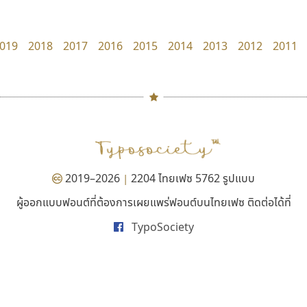
Manee Meefont
Layiji
ศรัณยพัชร์ ธารีสิทธิ์
นำโชค สินมงคลรักษา
019
2018
2017
2016
2015
2014
2013
2012
2011
#
TH
ฉ
Naipol
TLWG
ช
O
Torsilp
ซ
2019–2026
2204 ไทยเฟซ 5762 รูปแบบ
|
P
TS
PANI
Type Buthon
ฐ
ผู้ออกแบบฟอนต์ที่ต้องการเผยแพร่ฟอนต์บนไทยเฟซ ติดต่อได้ที่
บีทูไซน์
คัดสรร ดีมาก
PK
Typomancer
ฑ
TypoSociety
B2 SIGN
Cadson Demak
PS
U
กิตติศักดิ์ ศิริกมลเสถียร
Q
UID
ด
R
UNK
ต
S
UPC
ถ
Sarun’s
V
ท