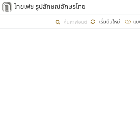
เริ่ม ไทยเฟซ นี้ขึ้นมา
เริ่มต้นใหม่
แบ
เป้าหมายที่ยังคงดำเนินไปอยู่ คือกา
ไม่ต่ำกว่า ๔๐๐ ฟอนต์ในระบบ หวังว่า 
ผู้อ
คุณแ