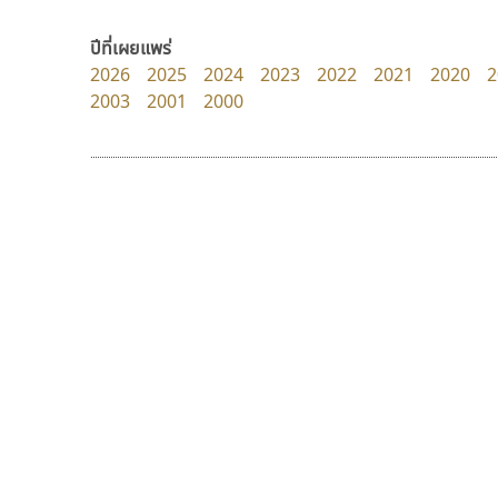
PanisaraAnn Font
Surafont
ปาณิสรา ฉัตรเดชาชัย
ณัฐพล วัดอ่อน
ปีที่เผยแพร่
2026
2025
2024
2023
2022
2021
2020
2
2003
2001
2000
9 Fonts
F
A
Fontcraft
Apple
FontUni
ATK
G
AtNoon
Google Fonts
พ็อกเก็ตฟอนต์
ดีอาร์ ดีไซน์
B
H
Pocket Fonts
DR Design
B2 SIGN
I
ดำรง เติมทอง
BLK
Iannnnn
Book
J
BTN
Jipatype
C
JS