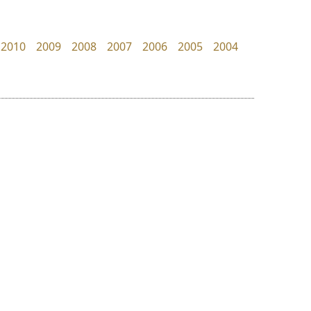
Superstore Font
Torsilp
ฉัตรณรงค์ จริงศุภธาดา
ภาณุพันธุ์ ตะลันกูล
2010
2009
2008
2007
2006
2005
2004
ย
ร
ฤ
ฌ
ล
ว
จิปาไทป์
ฟอนต์คราฟ
ศ
Jipatype
Fontcraft
ณ
ส
อานุภาพ ใจชำนาญ
จุติพงศ์ ภูสุมาศ • สุวิสา ภูสุมาศ
ห
อ
ฮ
๒