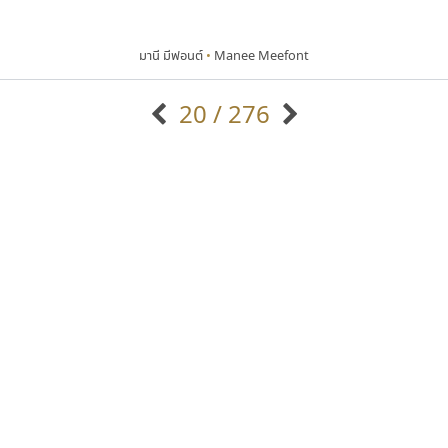
มานี มีฟอนต์
•
Manee Meefont
20 / 276
แบบตัวอักษรจีน
แบบตัวอักษรหัวบัว
แบบตัวอักษรซ้อนเงา
แบบตัวอักษรหัวบอด
G
H
I
J
K
L
M
N
O
P
Q
R
แบบตัวอักษรย้อนยุค
แบบตัวอักษรเกาหลี
ถ
แบบตัวอักษรล้านนา
ท
ธ
น
บ
ป
แบบตัวอักษรเส้นขอบ
ผ
พ
ฟ
ภ
ม
แบบตัวอักษรลาว
แบบตัวอักษรแฟนซี
แบบตัวอักษรสคริปท์
แบบตัวอักษรโบราณ
มานี มีฟอนต์
เลย์อิจิ