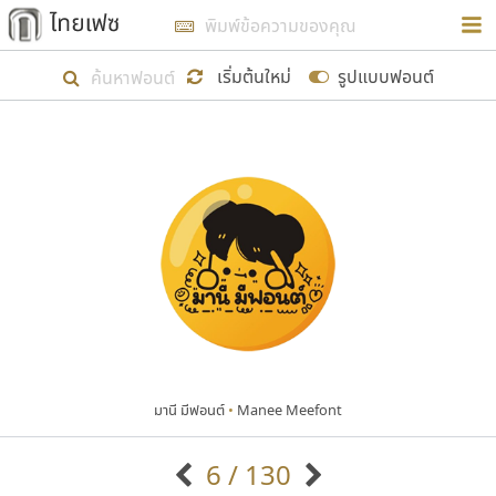
การในรูปแบบใหม่เพื่อใช้เป็นแนวทางในการศึกษารูป
ร่างหน้าตาของฟอนต์ไทยสำหรับการเรียนรู้เพื่อเริ่ม
เริ่มต้นใหม่
รูปแบบฟอนต์
สร้างฟอนต์ของตัวเอง ในเดือนมีนาคม พ.ศ. ๒๕๖๒ จึง
ได้เริ่ม ไทยเฟซ นี้ขึ้นมา
แสดงฟอนต์ทั้งหมด
เป้าหมายที่ยังคงดำเนินไปอยู่ คือการเพิ่มฟอนต์ไทย
เข้าไปให้ได้อย่างน้อยเดือนละ ๓๐ ฟอนต์ นั่นหมายถึง
ปลายปี พ.ศ. ๒๕๖๒ จะมีฟอนต์ไม่ต่ำกว่า ๔๐๐ ฟอนต์ใน
ระบบ หวังว่า นอกจากจะเป็นประโยชน์ต่อตนเองแล้ว
จะมีประโยชน์กับผู้อื่นได้บ้าง ไม่มากก็น้อย
มานี มีฟอนต์
•
Manee Meefont
ขอขอบคุณ
6 / 130
ตัวอักษรมีหัวขมวด
แบบตัวอักษรหัวบัว