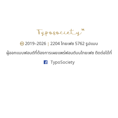
พ็อกเก็ตฟอนต์
กูเกิล
Pocket Fonts
Google
2019–2026
2204 ไทยเฟซ 5762 รูปแบบ
|
ผู้ออกแบบฟอนต์ที่ต้องการเผยแพร่ฟอนต์บนไทยเฟซ ติดต่อได้ที่
TypoSociety
เลย์อิจิ
จิปาไทป์
Layiji
Jipatype
นำโชค สินมงคลรักษา
อานุภาพ ใจชำนาญ