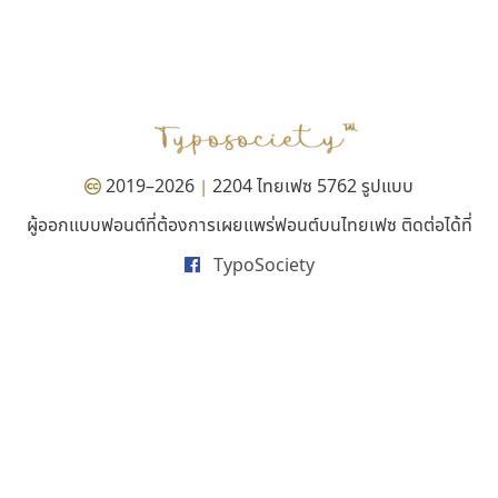
ฟอนต์อยู่นี่
ซูเปอร์สโตร์
FontUni
Superstore Font
สังศิต ไสววรรณ
ฉัตรณรงค์ จริงศุภธาดา
2019–2026
2204 ไทยเฟซ 5762 รูปแบบ
|
ผู้ออกแบบฟอนต์ที่ต้องการเผยแพร่ฟอนต์บนไทยเฟซ ติดต่อได้ที่
TypoSociety
สุราฟอนต์
บีทูไซน์
Surafont
B2 SIGN
ณัฐพล วัดอ่อน
กิตติศักดิ์ ศิริกมลเสถียร