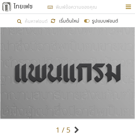
การในรูปแบบใหม่เพื่อใช้เป็นแนวทางในการศึกษารูป
ร่างหน้าตาของฟอนต์ไทยสำหรับการเรียนรู้เพื่อเริ่ม
เริ่มต้นใหม่
รูปแบบฟอนต์
สร้างฟอนต์ของตัวเอง ในเดือนมีนาคม พ.ศ. ๒๕๖๒ จึง
ได้เริ่ม ไทยเฟซ นี้ขึ้นมา
แสดงฟอนต์ทั้งหมด
เป้าหมายที่ยังคงดำเนินไปอยู่ คือการเพิ่มฟอนต์ไทย
เข้าไปให้ได้อย่างน้อยเดือนละ ๓๐ ฟอนต์ นั่นหมายถึง
ปลายปี พ.ศ. ๒๕๖๒ จะมีฟอนต์ไม่ต่ำกว่า ๔๐๐ ฟอนต์ใน
ระบบ หวังว่า นอกจากจะเป็นประโยชน์ต่อตนเองแล้ว
จะมีประโยชน์กับผู้อื่นได้บ้าง ไม่มากก็น้อย
ขอขอบคุณ
1 / 5
ตัวอักษรมีหัวขมวด
แบบตัวอักษรหัวบัว