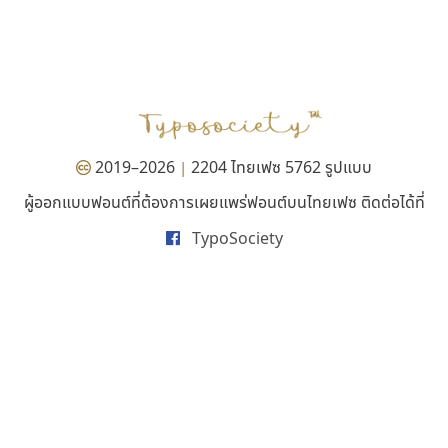
ไอ้แอน
ฟอนต์อยู่นี่
Iannnnn
FontUni
ปรัชญา สิงห์โต
สังศิต ไสววรรณ
2019–2026
2204 ไทยเฟซ 5762 รูปแบบ
|
ผู้ออกแบบฟอนต์ที่ต้องการเผยแพร่ฟอนต์บนไทยเฟซ ติดต่อได้ที่
TypoSociety
ซู๊ดดู๊ซ
ฟอนต์คราฟ
zooddooz
Fontcraft
สรรเสริญ เหรียญทอง
จุติพงศ์ ภูสุมาศ • สุวิสา ภูสุมาศ