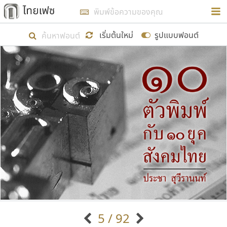
การในรูปแบบใหม่เพื่อใช้เป็นแนวทางในการศึกษารูป
ร่างหน้าตาของฟอนต์ไทยสำหรับการเรียนรู้เพื่อเริ่ม
เริ่มต้นใหม่
รูปแบบฟอนต์
สร้างฟอนต์ของตัวเอง ในเดือนมีนาคม พ.ศ. ๒๕๖๒ จึง
ได้เริ่ม ไทยเฟซ นี้ขึ้นมา
แสดงฟอนต์ทั้งหมด
เป้าหมายที่ยังคงดำเนินไปอยู่ คือการเพิ่มฟอนต์ไทย
เข้าไปให้ได้อย่างน้อยเดือนละ ๓๐ ฟอนต์ นั่นหมายถึง
ปลายปี พ.ศ. ๒๕๖๒ จะมีฟอนต์ไม่ต่ำกว่า ๔๐๐ ฟอนต์ใน
ระบบ หวังว่า นอกจากจะเป็นประโยชน์ต่อตนเองแล้ว
จะมีประโยชน์กับผู้อื่นได้บ้าง ไม่มากก็น้อย
ขอขอบคุณ
5 / 92
ตัวอักษรมีหัวขมวด
แบบตัวอักษรหัวบัว