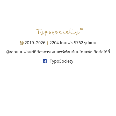
ดีอาร์ ดีไซน์
เลย์อิจิ
DR Design
Layiji
ดำรง เติมทอง
นำโชค สินมงคลรักษา
2019–2026
2204 ไทยเฟซ 5762 รูปแบบ
|
ผู้ออกแบบฟอนต์ที่ต้องการเผยแพร่ฟอนต์บนไทยเฟซ ติดต่อได้ที่
TypoSociety
นังรอง
ไอ้แอน
uvSOV
Iannnnn
วรวุฒิ ธนวัฒนาวนิช
ปรัชญา สิงห์โต