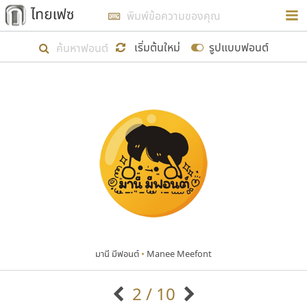
การในรูปแบบใหม่เพื่อใช้เป็นแนวทางในการศึกษารูป
ร่างหน้าตาของฟอนต์ไทยสำหรับการเรียนรู้เพื่อเริ่ม
เริ่มต้นใหม่
รูปแบบฟอนต์
สร้างฟอนต์ของตัวเอง ในเดือนมีนาคม พ.ศ. ๒๕๖๒ จึง
ได้เริ่ม ไทยเฟซ นี้ขึ้นมา
แสดงฟอนต์ทั้งหมด
เป้าหมายที่ยังคงดำเนินไปอยู่ คือการเพิ่มฟอนต์ไทย
เข้าไปให้ได้อย่างน้อยเดือนละ ๓๐ ฟอนต์ นั่นหมายถึง
ปลายปี พ.ศ. ๒๕๖๒ จะมีฟอนต์ไม่ต่ำกว่า ๔๐๐ ฟอนต์ใน
ระบบ หวังว่า นอกจากจะเป็นประโยชน์ต่อตนเองแล้ว
จะมีประโยชน์กับผู้อื่นได้บ้าง ไม่มากก็น้อย
มานี มีฟอนต์
•
Manee Meefont
ขอขอบคุณ
2 / 10
ตัวอักษรมีหัวขมวด
แบบตัวอักษรหัวบัว