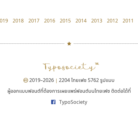
Layiji
Superstore Font
นำโชค สินมงคลรักษา
ฉัตรณรงค์ จริงศุภธาดา
019
2018
2017
2016
2015
2014
2013
2012
2011
#
TH
ฉ
Naipol
TLWG
ช
O
Torsilp
ซ
2019–2026
2204 ไทยเฟซ 5762 รูปแบบ
|
P
TS
PANI
Type Buthon
ฐ
ผู้ออกแบบฟอนต์ที่ต้องการเผยแพร่ฟอนต์บนไทยเฟซ ติดต่อได้ที่
ธีชา สตูดิโอ 23
บีทูไซน์
PK
Typomancer
ฑ
TypoSociety
Tcha Studio 23
B2 SIGN
PS
U
ธีร์ชญาน์ นามขาน
กิตติศักดิ์ ศิริกมลเสถียร
Q
UID
ด
R
UNK
ต
S
UPC
ถ
Sarun’s
V
ท