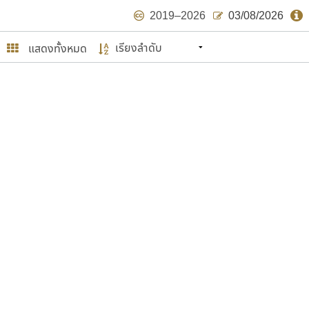
2019–2026
03/08/2026
แสดงทั้งหมด
นหมายถึง ปลายปี พ.ศ. ๒๕๖๒ จะมีฟอนต์
ด้บ้าง ไม่มากก็น้อย
ษรไทย
์.คอม