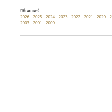
dhammadha studio
Torsilp
มณฑล ธนาโรจน์
ภาณุพันธุ์ ตะลันกูล
ปีที่เผยแพร่
2026
2025
2024
2023
2022
2021
2020
2
2003
2001
2000
9 Fonts
F
A
Fontcraft
Apple
FontUni
ATK
G
AtNoon
Google Fonts
มานี มีฟอนต์
ฟอนต์อยู่นี่
B
H
Manee Meefont
FontUni
B2 SIGN
I
ศรัณยพัชร์ ธารีสิทธิ์
สังศิต ไสววรรณ
BLK
Iannnnn
Book
J
BTN
Jipatype
C
JS