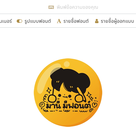
แสดงฟอนต์ทั้งหมด
นเนอร์
รูปแบบฟอนต์
รายชื่อฟอนต์
รายชื่อผู้ออกแบบ
รเพิ่มฟอนต์ไทยเข้าไปให้ได้อย่างน้อยเดือนละ ๓๐ ฟอนต์ นั่
นอกจากจะเป็นประโยชน์ต่อตนเองแล้ว จะมีประโยชน์กับผู้อื่นไ
ขอขอบคุณ
อกแบบฟอนต์ไทยทุกท่านที่สร้างสรรค์ผลงานเพื่อสืบสานอัก
อน ปรัชญา สิงห์โต ที่อนุญาตให้เผยแพร่ข้อมูลจาก ฟอนต