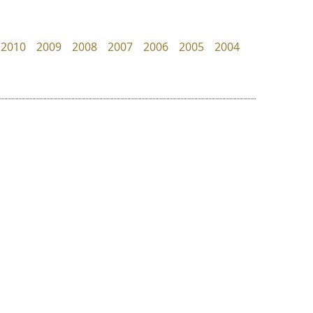
Google
Typomancer
วริทธิ์ ไชยกูล
2010
2009
2008
2007
2006
2005
2004
ย
ร
ฤ
ฌ
ล
ว
ทีเอส ฟอนต์
เคอาร์ต ฟอนต์
ศ
TS Font
Kart Font
ณ
ส
ธงชัย ศรีเมือง
นิกร ศิริสวัสดิ์
ห
อ
ฮ
๒