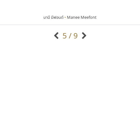
มานี มีฟอนต์
•
Manee Meefont
5 / 9
แบบตัวอักษรจีน
แบบตัวอักษรหัวบัว
แบบตัวอักษรซ้อนเงา
แบบตัวอักษรหัวบอด
G
H
I
J
K
L
M
N
O
P
Q
R
แบบตัวอักษรย้อนยุค
แบบตัวอักษรเกาหลี
ถ
แบบตัวอักษรล้านนา
ท
ธ
น
บ
ป
แบบตัวอักษรเส้นขอบ
ผ
พ
ฟ
ภ
ม
แบบตัวอักษรลาว
แบบตัวอักษรแฟนซี
แบบตัวอักษรสคริปท์
แบบตัวอักษรโบราณ
เลย์อิจิ
ซูเปอร์สโตร์