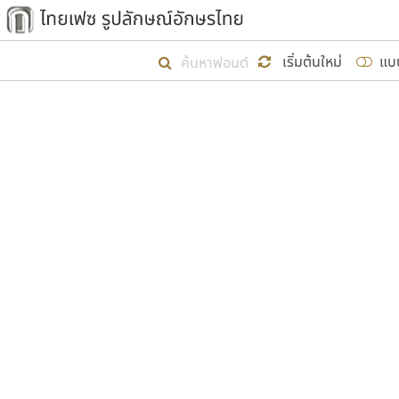
เริ่ม ไทยเฟซ นี้ขึ้นมา
เริ่มต้นใหม่
แบ
เป้าหมายที่ยังคงดำเนินไปอยู่ คือกา
ไม่ต่ำกว่า ๔๐๐ ฟอนต์ในระบบ หวังว่า 
ผู้อ
คุณแ