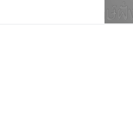
ตัวอักษรมีหัวขมวด
แบบตัวการ์ตูน
ตัวอักษรไม่มีหัวขมวด
แบบตัวดิสเพลย์
9
A
B
C
D
E
F
ฟอนต์ยอดนิยม
แบบตัวประดิษฐ์
ฟอนต์ล้านดาวน์โหลด
ก
ข
ค
จ
ฉ
ช
แบบตัวพิกเซล
ซ
ฌ
ด
ต
ระบบปฏิบัติการ
แบบตัวพิมพ์ดีด
อัตลักษณ์องค์กร
แบบตัวมีเชิงฐาน
ไทโปแมนเซอร์
ดีอาร์ ดีไซน์