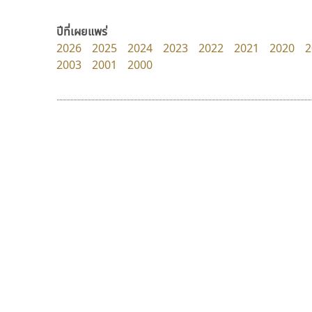
Typomancer
DR Design
วริทธิ์ ไชยกูล
ดำรง เติมทอง
ปีที่เผยแพร่
2026
2025
2024
2023
2022
2021
2020
2
2003
2001
2000
9 Fonts
F
A
Fontcraft
Apple
FontUni
ATK
G
AtNoon
Google Fonts
ธีชา สตูดิโอ 23
คราฟตี้ฟอนต์
B
H
Tcha Studio 23
Crafty Font
B2 SIGN
I
ธีร์ชญาน์ นามขาน
จิลดา ฤทธิ์คำรพ
BLK
Iannnnn
Book
J
BTN
Jipatype
C
JS