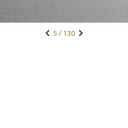
5 / 130
แบบตัวอักษรจีน
แบบตัวอักษรหัวบัว
แบบตัวอักษรซ้อนเงา
แบบตัวอักษรหัวบอด
G
H
I
J
K
L
M
N
O
P
Q
R
แบบตัวอักษรย้อนยุค
แบบตัวอักษรเกาหลี
ถ
แบบตัวอักษรล้านนา
ท
ธ
น
บ
ป
แบบตัวอักษรเส้นขอบ
ผ
พ
ฟ
ภ
ม
แบบตัวอักษรลาว
แบบตัวอักษรแฟนซี
แบบตัวอักษรสคริปท์
แบบตัวอักษรโบราณ
ธรรมดาสตูดิโอ
เลย์อิจิ