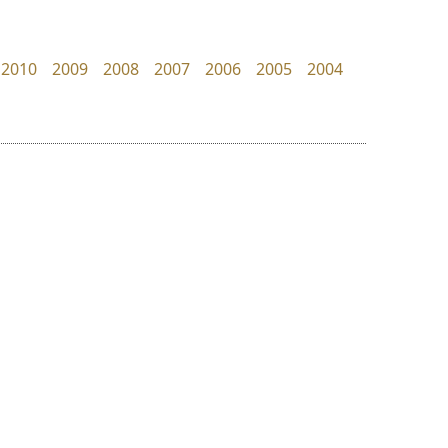
Superstore Font
PanisaraAnn Font
ฉัตรณรงค์ จริงศุภธาดา
ปาณิสรา ฉัตรเดชาชัย
2010
2009
2008
2007
2006
2005
2004
ย
ร
ฤ
ฌ
ล
ว
เคอาร์ต ฟอนต์
ทอศิลป์
ศ
Kart Font
Torsilp
ณ
ส
นิกร ศิริสวัสดิ์
ภาณุพันธุ์ ตะลันกูล
ห
อ
ฮ
๒