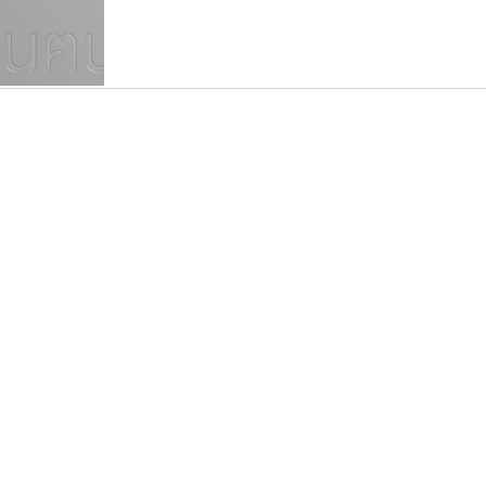
แบบตัวเขียนพู่กัน
แบบฟอนต์ซิ่ง
แบบตัวเนื้อความ
แบบลายมือผู้ใหญ่
S
T
U
V
W
Y
Z
แบบตัวเหลี่ยม
แบบลายมือวัยรุ่น
ย
แบบปลายมน
ร
ฤ
ล
ว
ศ
แบบลายมือเด็ก
ส
ห
อ
ฮ
แบบปลายแหลม
แบบอาลักษณ์
แบบปากกาหัวตัด
ซูเปอร์สโตร์
ปาณิสรา แอน