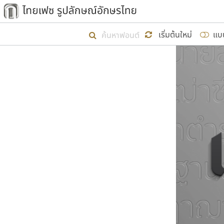
เริ่ม ไทยเฟซ นี้ขึ้นมา
เริ่มต้นใหม่
แบ
เป้าหมายที่ยังคงดำเนินไปอยู่ คือกา
ไม่ต่ำกว่า ๔๐๐ ฟอนต์ในระบบ หวังว่า 
ผู้อ
คุณแ