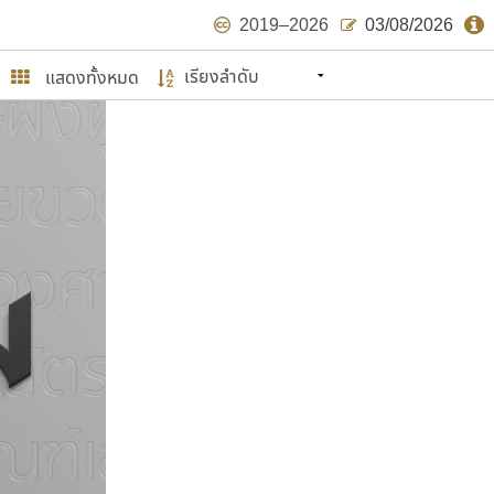
2019–2026
03/08/2026
แสดงทั้งหมด
นหมายถึง ปลายปี พ.ศ. ๒๕๖๒ จะมีฟอนต์
ด้บ้าง ไม่มากก็น้อย
ษรไทย
์.คอม