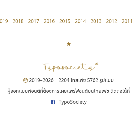
dhammadha studio
Layiji
มณฑล ธนาโรจน์
นำโชค สินมงคลรักษา
019
2018
2017
2016
2015
2014
2013
2012
2011
#
TH
ฉ
Naipol
TLWG
ช
O
Torsilp
ซ
2019–2026
2204 ไทยเฟซ 5762 รูปแบบ
|
P
TS
PANI
Type Buthon
ฐ
ผู้ออกแบบฟอนต์ที่ต้องการเผยแพร่ฟอนต์บนไทยเฟซ ติดต่อได้ที่
ไอ้แอน
กูเกิล
PK
Typomancer
ฑ
TypoSociety
Iannnnn
Google
PS
U
ปรัชญา สิงห์โต
Q
UID
ด
R
UNK
ต
S
UPC
ถ
Sarun’s
V
ท