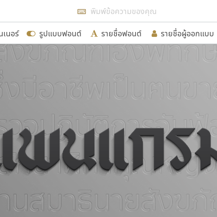
แสดงฟอนต์ทั้งหมด
นเนอร์
รูปแบบฟอนต์
รายชื่อฟอนต์
รายชื่อผู้ออกแบบ
รเพิ่มฟอนต์ไทยเข้าไปให้ได้อย่างน้อยเดือนละ ๓๐ ฟอนต์ นั่
นอกจากจะเป็นประโยชน์ต่อตนเองแล้ว จะมีประโยชน์กับผู้อื่นไ
ขอขอบคุณ
อกแบบฟอนต์ไทยทุกท่านที่สร้างสรรค์ผลงานเพื่อสืบสานอัก
อน ปรัชญา สิงห์โต ที่อนุญาตให้เผยแพร่ข้อมูลจาก ฟอนต