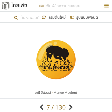
การในรูปแบบใหม่เพื่อใช้เป็นแนวทางในการศึกษารูป
ร่างหน้าตาของฟอนต์ไทยสำหรับการเรียนรู้เพื่อเริ่ม
เริ่มต้นใหม่
รูปแบบฟอนต์
สร้างฟอนต์ของตัวเอง ในเดือนมีนาคม พ.ศ. ๒๕๖๒ จึง
ได้เริ่ม ไทยเฟซ นี้ขึ้นมา
แสดงฟอนต์ทั้งหมด
เป้าหมายที่ยังคงดำเนินไปอยู่ คือการเพิ่มฟอนต์ไทย
เข้าไปให้ได้อย่างน้อยเดือนละ ๓๐ ฟอนต์ นั่นหมายถึง
ปลายปี พ.ศ. ๒๕๖๒ จะมีฟอนต์ไม่ต่ำกว่า ๔๐๐ ฟอนต์ใน
ระบบ หวังว่า นอกจากจะเป็นประโยชน์ต่อตนเองแล้ว
จะมีประโยชน์กับผู้อื่นได้บ้าง ไม่มากก็น้อย
มานี มีฟอนต์
•
Manee Meefont
ขอขอบคุณ
7 / 130
ตัวอักษรมีหัวขมวด
แบบตัวอักษรหัวบัว