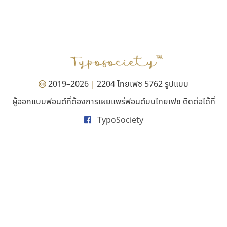
ไอ้แอน
ทีเอส ฟอนต์
Iannnnn
TS Font
ปรัชญา สิงห์โต
ธงชัย ศรีเมือง
2019–2026
2204 ไทยเฟซ 5762 รูปแบบ
|
ผู้ออกแบบฟอนต์ที่ต้องการเผยแพร่ฟอนต์บนไทยเฟซ ติดต่อได้ที่
TypoSociety
ฟอนต์คราฟ
ยูไอดี ฟอนต์
Fontcraft
UID Font
จุติพงศ์ ภูสุมาศ • สุวิสา ภูสุมาศ
สร้างสรรค์ สมกุศล