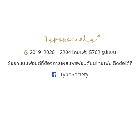
ทอศิลป์
ปาณิสรา แอน
Torsilp
PanisaraAnn Font
ภาณุพันธุ์ ตะลันกูล
ปาณิสรา ฉัตรเดชาชัย
2019–2026
2204 ไทยเฟซ 5762 รูปแบบ
|
ผู้ออกแบบฟอนต์ที่ต้องการเผยแพร่ฟอนต์บนไทยเฟซ ติดต่อได้ที่
TypoSociety
ดีอาร์ ดีไซน์
พ็อกเก็ตฟอนต์
DR Design
Pocket Fonts
ดำรง เติมทอง