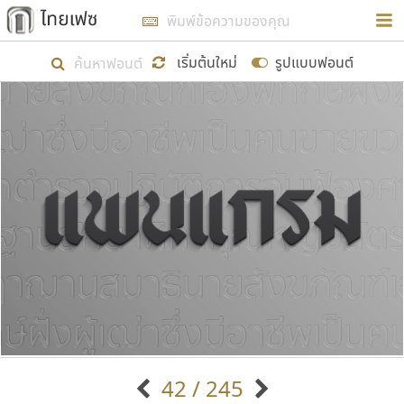
การในรูปแบบใหม่เพื่อใช้เป็นแนวทางในการศึกษารูป
ร่างหน้าตาของฟอนต์ไทยสำหรับการเรียนรู้เพื่อเริ่ม
เริ่มต้นใหม่
รูปแบบฟอนต์
สร้างฟอนต์ของตัวเอง ในเดือนมีนาคม พ.ศ. ๒๕๖๒ จึง
ได้เริ่ม ไทยเฟซ นี้ขึ้นมา
แสดงฟอนต์ทั้งหมด
เป้าหมายที่ยังคงดำเนินไปอยู่ คือการเพิ่มฟอนต์ไทย
เข้าไปให้ได้อย่างน้อยเดือนละ ๓๐ ฟอนต์ นั่นหมายถึง
ปลายปี พ.ศ. ๒๕๖๒ จะมีฟอนต์ไม่ต่ำกว่า ๔๐๐ ฟอนต์ใน
ระบบ หวังว่า นอกจากจะเป็นประโยชน์ต่อตนเองแล้ว
จะมีประโยชน์กับผู้อื่นได้บ้าง ไม่มากก็น้อย
ขอขอบคุณ
42 / 245
ตัวอักษรมีหัวขมวด
แบบตัวอักษรหัวบัว