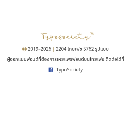
คราฟตี้ฟอนต์
ดีอาร์ ดีไซน์
Crafty Font
DR Design
จิลดา ฤทธิ์คำรพ
ดำรง เติมทอง
2019–2026
2204 ไทยเฟซ 5762 รูปแบบ
|
ผู้ออกแบบฟอนต์ที่ต้องการเผยแพร่ฟอนต์บนไทยเฟซ ติดต่อได้ที่
TypoSociety
มานี มีฟอนต์
ฟอนต์อยู่นี่
Manee Meefont
FontUni
ศรัณยพัชร์ ธารีสิทธิ์
สังศิต ไสววรรณ