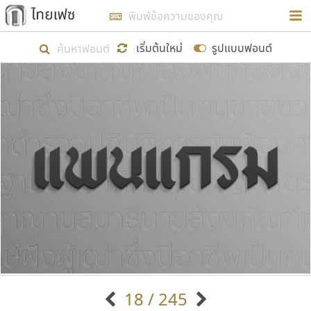
การในรูปแบบใหม่เพื่อใช้เป็นแนวทางในการศึกษารูป
ร่างหน้าตาของฟอนต์ไทยสำหรับการเรียนรู้เพื่อเริ่ม
เริ่มต้นใหม่
รูปแบบฟอนต์
สร้างฟอนต์ของตัวเอง ในเดือนมีนาคม พ.ศ. ๒๕๖๒ จึง
ได้เริ่ม ไทยเฟซ นี้ขึ้นมา
แสดงฟอนต์ทั้งหมด
เป้าหมายที่ยังคงดำเนินไปอยู่ คือการเพิ่มฟอนต์ไทย
เข้าไปให้ได้อย่างน้อยเดือนละ ๓๐ ฟอนต์ นั่นหมายถึง
ปลายปี พ.ศ. ๒๕๖๒ จะมีฟอนต์ไม่ต่ำกว่า ๔๐๐ ฟอนต์ใน
ระบบ หวังว่า นอกจากจะเป็นประโยชน์ต่อตนเองแล้ว
จะมีประโยชน์กับผู้อื่นได้บ้าง ไม่มากก็น้อย
ขอขอบคุณ
18 / 245
ตัวอักษรมีหัวขมวด
แบบตัวอักษรหัวบัว