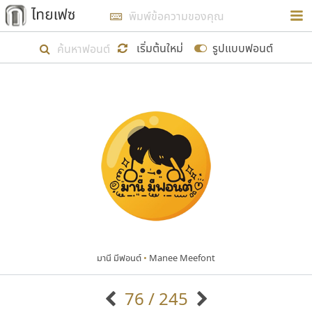
การในรูปแบบใหม่เพื่อใช้เป็นแนวทางในการศึกษารูป
ร่างหน้าตาของฟอนต์ไทยสำหรับการเรียนรู้เพื่อเริ่ม
เริ่มต้นใหม่
รูปแบบฟอนต์
สร้างฟอนต์ของตัวเอง ในเดือนมีนาคม พ.ศ. ๒๕๖๒ จึง
ได้เริ่ม ไทยเฟซ นี้ขึ้นมา
แสดงฟอนต์ทั้งหมด
เป้าหมายที่ยังคงดำเนินไปอยู่ คือการเพิ่มฟอนต์ไทย
เข้าไปให้ได้อย่างน้อยเดือนละ ๓๐ ฟอนต์ นั่นหมายถึง
ปลายปี พ.ศ. ๒๕๖๒ จะมีฟอนต์ไม่ต่ำกว่า ๔๐๐ ฟอนต์ใน
ระบบ หวังว่า นอกจากจะเป็นประโยชน์ต่อตนเองแล้ว
จะมีประโยชน์กับผู้อื่นได้บ้าง ไม่มากก็น้อย
มานี มีฟอนต์
•
Manee Meefont
ขอขอบคุณ
76 / 245
ตัวอักษรมีหัวขมวด
แบบตัวอักษรหัวบัว