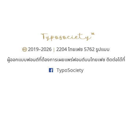
จิปาไทป์
นังรอง
Jipatype
uvSOV
อานุภาพ ใจชำนาญ
วรวุฒิ ธนวัฒนาวนิช
2019–2026
2204 ไทยเฟซ 5762 รูปแบบ
|
ผู้ออกแบบฟอนต์ที่ต้องการเผยแพร่ฟอนต์บนไทยเฟซ ติดต่อได้ที่
TypoSociety
ไอ้แอน
เคอาร์ต ฟอนต์
Iannnnn
Kart Font
ปรัชญา สิงห์โต
นิกร ศิริสวัสดิ์