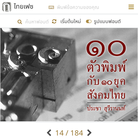
การในรูปแบบใหม่เพื่อใช้เป็นแนวทางในการศึกษารูป
ร่างหน้าตาของฟอนต์ไทยสำหรับการเรียนรู้เพื่อเริ่ม
เริ่มต้นใหม่
รูปแบบฟอนต์
สร้างฟอนต์ของตัวเอง ในเดือนมีนาคม พ.ศ. ๒๕๖๒ จึง
ได้เริ่ม ไทยเฟซ นี้ขึ้นมา
แสดงฟอนต์ทั้งหมด
เป้าหมายที่ยังคงดำเนินไปอยู่ คือการเพิ่มฟอนต์ไทย
เข้าไปให้ได้อย่างน้อยเดือนละ ๓๐ ฟอนต์ นั่นหมายถึง
ปลายปี พ.ศ. ๒๕๖๒ จะมีฟอนต์ไม่ต่ำกว่า ๔๐๐ ฟอนต์ใน
ระบบ หวังว่า นอกจากจะเป็นประโยชน์ต่อตนเองแล้ว
จะมีประโยชน์กับผู้อื่นได้บ้าง ไม่มากก็น้อย
ขอขอบคุณ
14 / 184
ตัวอักษรมีหัวขมวด
แบบตัวอักษรหัวบัว