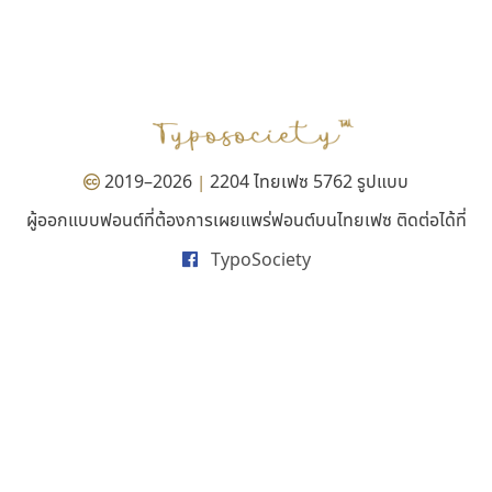
ไทโปแมนเซอร์
ธีชา สตูดิโอ 23
Typomancer
Tcha Studio 23
วริทธิ์ ไชยกูล
ธีร์ชญาน์ นามขาน
2019–2026
2204 ไทยเฟซ 5762 รูปแบบ
|
ผู้ออกแบบฟอนต์ที่ต้องการเผยแพร่ฟอนต์บนไทยเฟซ ติดต่อได้ที่
TypoSociety
จิปาไทป์
นังรอง
Jipatype
uvSOV
อานุภาพ ใจชำนาญ
วรวุฒิ ธนวัฒนาวนิช