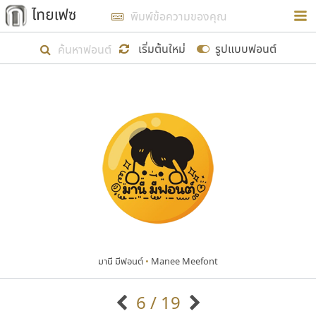
การในรูปแบบใหม่เพื่อใช้เป็นแนวทางในการศึกษารูป
ร่างหน้าตาของฟอนต์ไทยสำหรับการเรียนรู้เพื่อเริ่ม
เริ่มต้นใหม่
รูปแบบฟอนต์
สร้างฟอนต์ของตัวเอง ในเดือนมีนาคม พ.ศ. ๒๕๖๒ จึง
ได้เริ่ม ไทยเฟซ นี้ขึ้นมา
แสดงฟอนต์ทั้งหมด
เป้าหมายที่ยังคงดำเนินไปอยู่ คือการเพิ่มฟอนต์ไทย
เข้าไปให้ได้อย่างน้อยเดือนละ ๓๐ ฟอนต์ นั่นหมายถึง
ปลายปี พ.ศ. ๒๕๖๒ จะมีฟอนต์ไม่ต่ำกว่า ๔๐๐ ฟอนต์ใน
ระบบ หวังว่า นอกจากจะเป็นประโยชน์ต่อตนเองแล้ว
จะมีประโยชน์กับผู้อื่นได้บ้าง ไม่มากก็น้อย
มานี มีฟอนต์
•
Manee Meefont
ขอขอบคุณ
6 / 19
ตัวอักษรมีหัวขมวด
แบบตัวอักษรหัวบัว