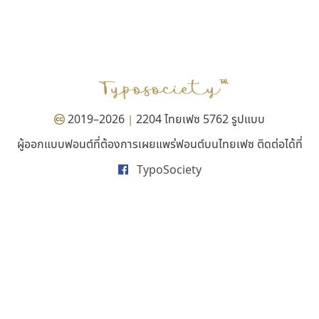
ฟอนต์อยู่นี่
ทีเอส ฟอนต์
FontUni
TS Font
สังศิต ไสววรรณ
ธงชัย ศรีเมือง
2019–2026
2204 ไทยเฟซ 5762 รูปแบบ
|
ผู้ออกแบบฟอนต์ที่ต้องการเผยแพร่ฟอนต์บนไทยเฟซ ติดต่อได้ที่
TypoSociety
ดีอาร์ ดีไซน์
ยูไอดี ฟอนต์
DR Design
UID Font
ดำรง เติมทอง
สร้างสรรค์ สมกุศล