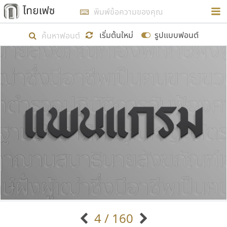
การในรูปแบบใหม่เพื่อใช้เป็นแนวทางในการศึกษารูป
ร่างหน้าตาของฟอนต์ไทยสำหรับการเรียนรู้เพื่อเริ่ม
เริ่มต้นใหม่
รูปแบบฟอนต์
สร้างฟอนต์ของตัวเอง ในเดือนมีนาคม พ.ศ. ๒๕๖๒ จึง
ได้เริ่ม ไทยเฟซ นี้ขึ้นมา
แสดงฟอนต์ทั้งหมด
เป้าหมายที่ยังคงดำเนินไปอยู่ คือการเพิ่มฟอนต์ไทย
เข้าไปให้ได้อย่างน้อยเดือนละ ๓๐ ฟอนต์ นั่นหมายถึง
ปลายปี พ.ศ. ๒๕๖๒ จะมีฟอนต์ไม่ต่ำกว่า ๔๐๐ ฟอนต์ใน
ระบบ หวังว่า นอกจากจะเป็นประโยชน์ต่อตนเองแล้ว
จะมีประโยชน์กับผู้อื่นได้บ้าง ไม่มากก็น้อย
ขอขอบคุณ
4 / 160
ตัวอักษรมีหัวขมวด
แบบตัวอักษรหัวบัว