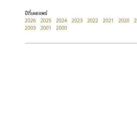
dhammadha studio
Google
มณฑล ธนาโรจน์
ปีที่เผยแพร่
2026
2025
2024
2023
2022
2021
2020
2
2003
2001
2000
9 Fonts
F
A
Fontcraft
Apple
FontUni
ATK
G
AtNoon
Google Fonts
ไทโปแมนเซอร์
เลย์อิจิ
B
H
Typomancer
Layiji
B2 SIGN
I
วริทธิ์ ไชยกูล
นำโชค สินมงคลรักษา
BLK
Iannnnn
Book
J
BTN
Jipatype
C
JS