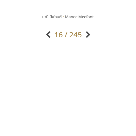
มานี มีฟอนต์
•
Manee Meefont
16 / 245
แบบตัวอักษรจีน
แบบตัวอักษรหัวบัว
แบบตัวอักษรซ้อนเงา
แบบตัวอักษรหัวบอด
G
H
I
J
K
L
M
N
O
P
Q
R
แบบตัวอักษรย้อนยุค
แบบตัวอักษรเกาหลี
ถ
แบบตัวอักษรล้านนา
ท
ธ
น
บ
ป
แบบตัวอักษรเส้นขอบ
ผ
พ
ฟ
ภ
ม
แบบตัวอักษรลาว
แบบตัวอักษรแฟนซี
แบบตัวอักษรสคริปท์
แบบตัวอักษรโบราณ
ซู๊ดดู๊ซ
คราฟตี้ฟอนต์