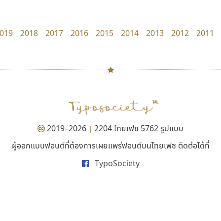
zooddooz
Crafty Font
สรรเสริญ เหรียญทอง
จิลดา ฤทธิ์คำรพ
019
2018
2017
2016
2015
2014
2013
2012
2011
#
TH
ฉ
Naipol
TLWG
ช
O
Torsilp
ซ
2019–2026
2204 ไทยเฟซ 5762 รูปแบบ
|
P
TS
PANI
Type Buthon
ฐ
ผู้ออกแบบฟอนต์ที่ต้องการเผยแพร่ฟอนต์บนไทยเฟซ ติดต่อได้ที่
ซูเปอร์สโตร์
สุราฟอนต์
PK
Typomancer
ฑ
TypoSociety
Superstore Font
Surafont
PS
U
ฉัตรณรงค์ จริงศุภธาดา
ณัฐพล วัดอ่อน
Q
UID
ด
R
UNK
ต
S
UPC
ถ
Sarun’s
V
ท