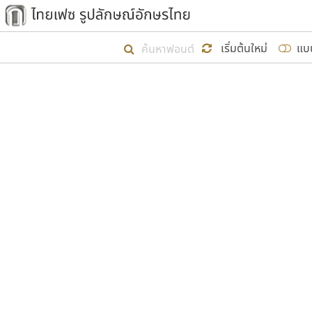
เริ่ม ไทยเฟซ นี้ขึ้นมา
เริ่มต้นใหม่
แบ
เป้าหมายที่ยังคงดำเนินไปอยู่ คือกา
ไม่ต่ำกว่า ๔๐๐ ฟอนต์ในระบบ หวังว่า 
ผู้อ
คุณแ