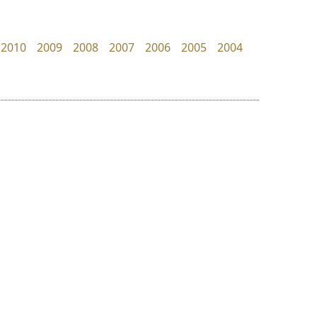
Kart Font
Iannnnn
นิกร ศิริสวัสดิ์
ปรัชญา สิงห์โต
2010
2009
2008
2007
2006
2005
2004
ย
ร
ฤ
ฌ
ล
ว
ดีอาร์ ดีไซน์
ฟอนต์คราฟ
ศ
DR Design
Fontcraft
ณ
ส
ดำรง เติมทอง
จุติพงศ์ ภูสุมาศ • สุวิสา ภูสุมาศ
ห
อ
ฮ
๒