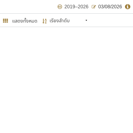
2019–2026
03/08/2026
แสดงทั้งหมด
นหมายถึง ปลายปี พ.ศ. ๒๕๖๒ จะมีฟอนต์
ด้บ้าง ไม่มากก็น้อย
ษรไทย
์.คอม