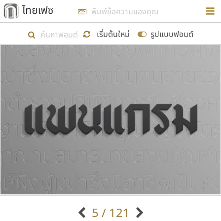
การในรูปแบบใหม่เพื่อใช้เป็นแนวทางในการศึกษารูป
ร่างหน้าตาของฟอนต์ไทยสำหรับการเรียนรู้เพื่อเริ่ม
เริ่มต้นใหม่
รูปแบบฟอนต์
สร้างฟอนต์ของตัวเอง ในเดือนมีนาคม พ.ศ. ๒๕๖๒ จึง
ได้เริ่ม ไทยเฟซ นี้ขึ้นมา
แสดงฟอนต์ทั้งหมด
เป้าหมายที่ยังคงดำเนินไปอยู่ คือการเพิ่มฟอนต์ไทย
เข้าไปให้ได้อย่างน้อยเดือนละ ๓๐ ฟอนต์ นั่นหมายถึง
ปลายปี พ.ศ. ๒๕๖๒ จะมีฟอนต์ไม่ต่ำกว่า ๔๐๐ ฟอนต์ใน
ระบบ หวังว่า นอกจากจะเป็นประโยชน์ต่อตนเองแล้ว
จะมีประโยชน์กับผู้อื่นได้บ้าง ไม่มากก็น้อย
ขอขอบคุณ
5 / 121
ตัวอักษรมีหัวขมวด
แบบตัวอักษรหัวบัว