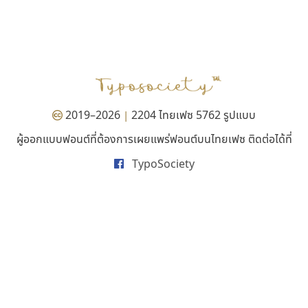
ไอ้แอน
เลย์อิจิ
Iannnnn
Layiji
ปรัชญา สิงห์โต
นำโชค สินมงคลรักษา
2019–2026
2204 ไทยเฟซ 5762 รูปแบบ
|
ผู้ออกแบบฟอนต์ที่ต้องการเผยแพร่ฟอนต์บนไทยเฟซ ติดต่อได้ที่
TypoSociety
คัดสรร ดีมาก
กูเกิล
Cadson Demak
Google