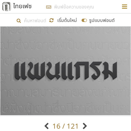
การในรูปแบบใหม่เพื่อใช้เป็นแนวทางในการศึกษารูป
ร่างหน้าตาของฟอนต์ไทยสำหรับการเรียนรู้เพื่อเริ่ม
เริ่มต้นใหม่
รูปแบบฟอนต์
สร้างฟอนต์ของตัวเอง ในเดือนมีนาคม พ.ศ. ๒๕๖๒ จึง
ได้เริ่ม ไทยเฟซ นี้ขึ้นมา
แสดงฟอนต์ทั้งหมด
เป้าหมายที่ยังคงดำเนินไปอยู่ คือการเพิ่มฟอนต์ไทย
เข้าไปให้ได้อย่างน้อยเดือนละ ๓๐ ฟอนต์ นั่นหมายถึง
ปลายปี พ.ศ. ๒๕๖๒ จะมีฟอนต์ไม่ต่ำกว่า ๔๐๐ ฟอนต์ใน
ระบบ หวังว่า นอกจากจะเป็นประโยชน์ต่อตนเองแล้ว
จะมีประโยชน์กับผู้อื่นได้บ้าง ไม่มากก็น้อย
ขอขอบคุณ
16 / 121
ตัวอักษรมีหัวขมวด
แบบตัวอักษรหัวบัว