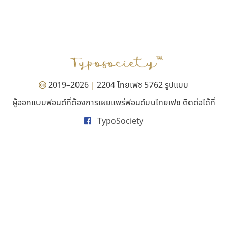
นังรอง
ดีอาร์ ดีไซน์
uvSOV
DR Design
วรวุฒิ ธนวัฒนาวนิช
ดำรง เติมทอง
2019–2026
2204 ไทยเฟซ 5762 รูปแบบ
|
ผู้ออกแบบฟอนต์ที่ต้องการเผยแพร่ฟอนต์บนไทยเฟซ ติดต่อได้ที่
TypoSociety
ทีเอส ฟอนต์
ฟอนต์คราฟ
TS Font
Fontcraft
ธงชัย ศรีเมือง
จุติพงศ์ ภูสุมาศ • สุวิสา ภูสุมาศ