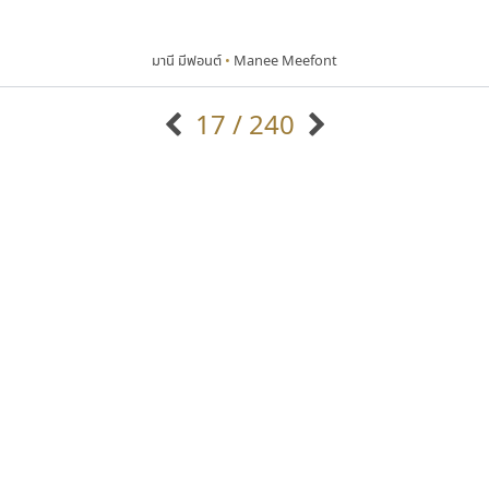
มานี มีฟอนต์
•
Manee Meefont
17 / 240
แบบตัวอักษรจีน
แบบตัวอักษรหัวบัว
แบบตัวอักษรซ้อนเงา
แบบตัวอักษรหัวบอด
G
H
I
J
K
L
M
N
O
P
Q
R
แบบตัวอักษรย้อนยุค
แบบตัวอักษรเกาหลี
ถ
แบบตัวอักษรล้านนา
ท
ธ
น
บ
ป
แบบตัวอักษรเส้นขอบ
ผ
พ
ฟ
ภ
ม
แบบตัวอักษรลาว
แบบตัวอักษรแฟนซี
แบบตัวอักษรสคริปท์
แบบตัวอักษรโบราณ
ซู๊ดดู๊ซ
คัดสรร ดีมาก