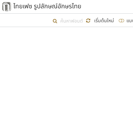
เริ่ม ไทยเฟซ นี้ขึ้นมา
เริ่มต้นใหม่
แบ
เป้าหมายที่ยังคงดำเนินไปอยู่ คือกา
ไม่ต่ำกว่า ๔๐๐ ฟอนต์ในระบบ หวังว่า 
ผู้อ
คุณแ