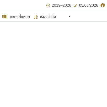
2019–2026
03/08/2026
แสดงทั้งหมด
นหมายถึง ปลายปี พ.ศ. ๒๕๖๒ จะมีฟอนต์
ด้บ้าง ไม่มากก็น้อย
ษรไทย
์.คอม