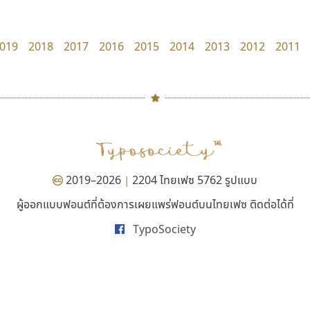
zooddooz
Cadson Demak
สรรเสริญ เหรียญทอง
019
2018
2017
2016
2015
2014
2013
2012
2011
#
TH
ฉ
Naipol
TLWG
ช
O
Torsilp
ซ
2019–2026
2204 ไทยเฟซ 5762 รูปแบบ
|
P
TS
PANI
Type Buthon
ฐ
ผู้ออกแบบฟอนต์ที่ต้องการเผยแพร่ฟอนต์บนไทยเฟซ ติดต่อได้ที่
ทีเอส ฟอนต์
ไทโปแมนเซอร์
PK
Typomancer
ฑ
TypoSociety
TS Font
Typomancer
PS
U
ธงชัย ศรีเมือง
วริทธิ์ ไชยกูล
Q
UID
ด
R
UNK
ต
S
UPC
ถ
Sarun’s
V
ท