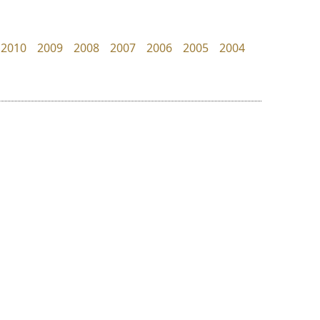
Crafty Font
Pocket Fonts
จิลดา ฤทธิ์คำรพ
2010
2009
2008
2007
2006
2005
2004
ย
ร
ฤ
ฌ
ล
ว
ยูไอดี ฟอนต์
ไอ้แอน
ศ
UID Font
Iannnnn
ณ
ส
สร้างสรรค์ สมกุศล
ปรัชญา สิงห์โต
ห
อ
ฮ
๒