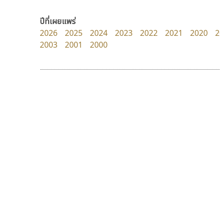
B2 SIGN
Tcha Studio 23
กิตติศักดิ์ ศิริกมลเสถียร
ธีร์ชญาน์ นามขาน
ปีที่เผยแพร่
2026
2025
2024
2023
2022
2021
2020
2
2003
2001
2000
9 Fonts
F
A
Fontcraft
Apple
FontUni
ATK
G
AtNoon
Google Fonts
ฟอนต์อยู่นี่
นังรอง
B
H
FontUni
uvSOV
B2 SIGN
I
สังศิต ไสววรรณ
วรวุฒิ ธนวัฒนาวนิช
BLK
Iannnnn
Book
J
BTN
Jipatype
C
JS