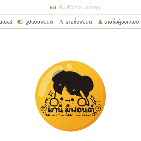
แสดงฟอนต์ทั้งหมด
นเนอร์
รูปแบบฟอนต์
รายชื่อฟอนต์
รายชื่อผู้ออกแบบ
รเพิ่มฟอนต์ไทยเข้าไปให้ได้อย่างน้อยเดือนละ ๓๐ ฟอนต์ นั่
นอกจากจะเป็นประโยชน์ต่อตนเองแล้ว จะมีประโยชน์กับผู้อื่นไ
ขอขอบคุณ
อกแบบฟอนต์ไทยทุกท่านที่สร้างสรรค์ผลงานเพื่อสืบสานอัก
อน ปรัชญา สิงห์โต ที่อนุญาตให้เผยแพร่ข้อมูลจาก ฟอนต