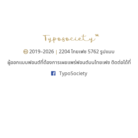
คราฟตี้ฟอนต์
มานี มีฟอนต์
Crafty Font
Manee Meefont
จิลดา ฤทธิ์คำรพ
ศรัณยพัชร์ ธารีสิทธิ์
2019–2026
2204 ไทยเฟซ 5762 รูปแบบ
|
ผู้ออกแบบฟอนต์ที่ต้องการเผยแพร่ฟอนต์บนไทยเฟซ ติดต่อได้ที่
TypoSociety
ไอ้แอน
ปาณิสรา แอน
Iannnnn
PanisaraAnn Font
ปรัชญา สิงห์โต
ปาณิสรา ฉัตรเดชาชัย