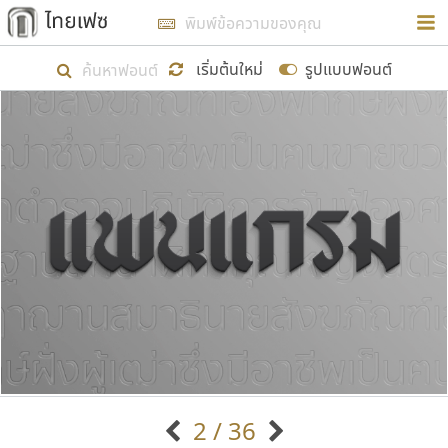
การในรูปแบบใหม่เพื่อใช้เป็นแนวทางในการศึกษารูป
ร่างหน้าตาของฟอนต์ไทยสำหรับการเรียนรู้เพื่อเริ่ม
เริ่มต้นใหม่
รูปแบบฟอนต์
สร้างฟอนต์ของตัวเอง ในเดือนมีนาคม พ.ศ. ๒๕๖๒ จึง
ได้เริ่ม ไทยเฟซ นี้ขึ้นมา
แสดงฟอนต์ทั้งหมด
เป้าหมายที่ยังคงดำเนินไปอยู่ คือการเพิ่มฟอนต์ไทย
เข้าไปให้ได้อย่างน้อยเดือนละ ๓๐ ฟอนต์ นั่นหมายถึง
ปลายปี พ.ศ. ๒๕๖๒ จะมีฟอนต์ไม่ต่ำกว่า ๔๐๐ ฟอนต์ใน
ระบบ หวังว่า นอกจากจะเป็นประโยชน์ต่อตนเองแล้ว
จะมีประโยชน์กับผู้อื่นได้บ้าง ไม่มากก็น้อย
ขอขอบคุณ
2 / 36
ตัวอักษรมีหัวขมวด
แบบตัวอักษรหัวบัว