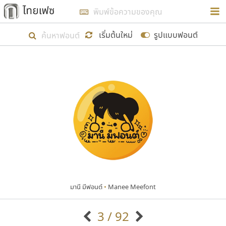
การในรูปแบบใหม่เพื่อใช้เป็นแนวทางในการศึกษารูป
ร่างหน้าตาของฟอนต์ไทยสำหรับการเรียนรู้เพื่อเริ่ม
เริ่มต้นใหม่
รูปแบบฟอนต์
สร้างฟอนต์ของตัวเอง ในเดือนมีนาคม พ.ศ. ๒๕๖๒ จึง
ได้เริ่ม ไทยเฟซ นี้ขึ้นมา
แสดงฟอนต์ทั้งหมด
เป้าหมายที่ยังคงดำเนินไปอยู่ คือการเพิ่มฟอนต์ไทย
เข้าไปให้ได้อย่างน้อยเดือนละ ๓๐ ฟอนต์ นั่นหมายถึง
ปลายปี พ.ศ. ๒๕๖๒ จะมีฟอนต์ไม่ต่ำกว่า ๔๐๐ ฟอนต์ใน
ระบบ หวังว่า นอกจากจะเป็นประโยชน์ต่อตนเองแล้ว
จะมีประโยชน์กับผู้อื่นได้บ้าง ไม่มากก็น้อย
มานี มีฟอนต์
•
Manee Meefont
ขอขอบคุณ
3 / 92
ตัวอักษรมีหัวขมวด
แบบตัวอักษรหัวบัว