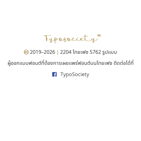
ซูเปอร์สโตร์
คราฟตี้ฟอนต์
Superstore Font
Crafty Font
ฉัตรณรงค์ จริงศุภธาดา
จิลดา ฤทธิ์คำรพ
2019–2026
2204 ไทยเฟซ 5762 รูปแบบ
|
ผู้ออกแบบฟอนต์ที่ต้องการเผยแพร่ฟอนต์บนไทยเฟซ ติดต่อได้ที่
TypoSociety
สุราฟอนต์
ดีอาร์ ดีไซน์
Surafont
DR Design
ณัฐพล วัดอ่อน
ดำรง เติมทอง