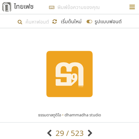
การในรูปแบบใหม่เพื่อใช้เป็นแนวทางในการศึกษารูป
ร่างหน้าตาของฟอนต์ไทยสำหรับการเรียนรู้เพื่อเริ่ม
เริ่มต้นใหม่
รูปแบบฟอนต์
สร้างฟอนต์ของตัวเอง ในเดือนมีนาคม พ.ศ. ๒๕๖๒ จึง
ได้เริ่ม ไทยเฟซ นี้ขึ้นมา
แสดงฟอนต์ทั้งหมด
เป้าหมายที่ยังคงดำเนินไปอยู่ คือการเพิ่มฟอนต์ไทย
เข้าไปให้ได้อย่างน้อยเดือนละ ๓๐ ฟอนต์ นั่นหมายถึง
ปลายปี พ.ศ. ๒๕๖๒ จะมีฟอนต์ไม่ต่ำกว่า ๔๐๐ ฟอนต์ใน
ระบบ หวังว่า นอกจากจะเป็นประโยชน์ต่อตนเองแล้ว
จะมีประโยชน์กับผู้อื่นได้บ้าง ไม่มากก็น้อย
ธรรมดาสตูดิโอ
•
dhammadha studio
ขอขอบคุณ
29 / 523
ตัวอักษรมีหัวขมวด
แบบตัวอักษรหัวบัว