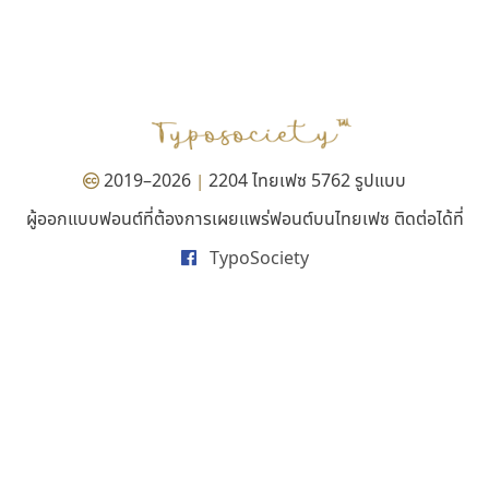
นังรอง
กูเกิล
uvSOV
Google
วรวุฒิ ธนวัฒนาวนิช
2019–2026
2204 ไทยเฟซ 5762 รูปแบบ
|
ผู้ออกแบบฟอนต์ที่ต้องการเผยแพร่ฟอนต์บนไทยเฟซ ติดต่อได้ที่
TypoSociety
ทีเอส ฟอนต์
ฟอนต์อยู่นี่
TS Font
FontUni
ธงชัย ศรีเมือง
สังศิต ไสววรรณ