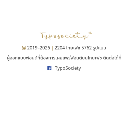
ปาณิสรา แอน
คัดสรร ดีมาก
PanisaraAnn Font
Cadson Demak
ปาณิสรา ฉัตรเดชาชัย
2019–2026
2204 ไทยเฟซ 5762 รูปแบบ
|
ผู้ออกแบบฟอนต์ที่ต้องการเผยแพร่ฟอนต์บนไทยเฟซ ติดต่อได้ที่
TypoSociety
คราฟตี้ฟอนต์
ธรรมดาสตูดิโอ
Crafty Font
dhammadha studio
จิลดา ฤทธิ์คำรพ
มณฑล ธนาโรจน์