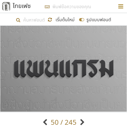
การในรูปแบบใหม่เพื่อใช้เป็นแนวทางในการศึกษารูป
ร่างหน้าตาของฟอนต์ไทยสำหรับการเรียนรู้เพื่อเริ่ม
เริ่มต้นใหม่
รูปแบบฟอนต์
สร้างฟอนต์ของตัวเอง ในเดือนมีนาคม พ.ศ. ๒๕๖๒ จึง
ได้เริ่ม ไทยเฟซ นี้ขึ้นมา
แสดงฟอนต์ทั้งหมด
เป้าหมายที่ยังคงดำเนินไปอยู่ คือการเพิ่มฟอนต์ไทย
เข้าไปให้ได้อย่างน้อยเดือนละ ๓๐ ฟอนต์ นั่นหมายถึง
ปลายปี พ.ศ. ๒๕๖๒ จะมีฟอนต์ไม่ต่ำกว่า ๔๐๐ ฟอนต์ใน
ระบบ หวังว่า นอกจากจะเป็นประโยชน์ต่อตนเองแล้ว
จะมีประโยชน์กับผู้อื่นได้บ้าง ไม่มากก็น้อย
ขอขอบคุณ
50 / 245
ตัวอักษรมีหัวขมวด
แบบตัวอักษรหัวบัว