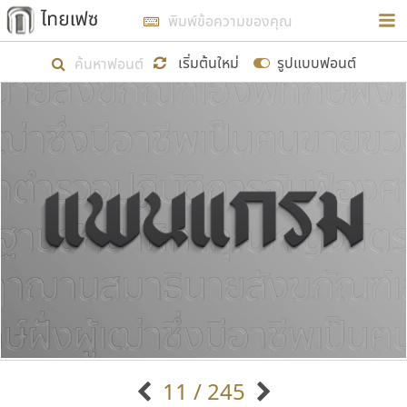
การในรูปแบบใหม่เพื่อใช้เป็นแนวทางในการศึกษารูป
ร่างหน้าตาของฟอนต์ไทยสำหรับการเรียนรู้เพื่อเริ่ม
เริ่มต้นใหม่
รูปแบบฟอนต์
สร้างฟอนต์ของตัวเอง ในเดือนมีนาคม พ.ศ. ๒๕๖๒ จึง
ได้เริ่ม ไทยเฟซ นี้ขึ้นมา
แสดงฟอนต์ทั้งหมด
เป้าหมายที่ยังคงดำเนินไปอยู่ คือการเพิ่มฟอนต์ไทย
เข้าไปให้ได้อย่างน้อยเดือนละ ๓๐ ฟอนต์ นั่นหมายถึง
ปลายปี พ.ศ. ๒๕๖๒ จะมีฟอนต์ไม่ต่ำกว่า ๔๐๐ ฟอนต์ใน
ระบบ หวังว่า นอกจากจะเป็นประโยชน์ต่อตนเองแล้ว
จะมีประโยชน์กับผู้อื่นได้บ้าง ไม่มากก็น้อย
ขอขอบคุณ
11 / 245
ตัวอักษรมีหัวขมวด
แบบตัวอักษรหัวบัว