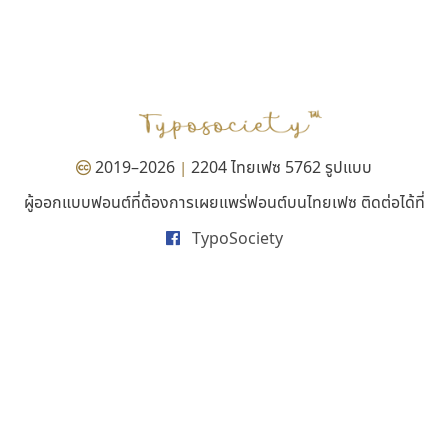
กูเกิล
นังรอง
Google
uvSOV
วรวุฒิ ธนวัฒนาวนิช
2019–2026
2204 ไทยเฟซ 5762 รูปแบบ
|
ผู้ออกแบบฟอนต์ที่ต้องการเผยแพร่ฟอนต์บนไทยเฟซ ติดต่อได้ที่
TypoSociety
ดีอาร์ ดีไซน์
บีทูไซน์
DR Design
B2 SIGN
ดำรง เติมทอง
กิตติศักดิ์ ศิริกมลเสถียร