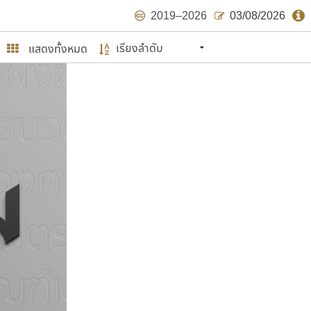
2019–2026
03/08/2026
แสดงทั้งหมด
นหมายถึง ปลายปี พ.ศ. ๒๕๖๒ จะมีฟอนต์
ด้บ้าง ไม่มากก็น้อย
ษรไทย
์.คอม