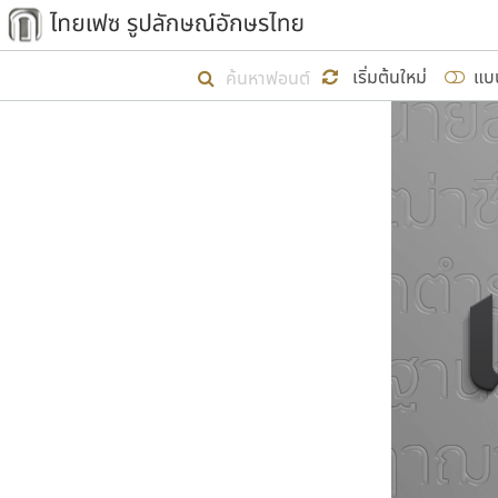
เริ่ม ไทยเฟซ นี้ขึ้นมา
เริ่มต้นใหม่
แบ
เป้าหมายที่ยังคงดำเนินไปอยู่ คือกา
ไม่ต่ำกว่า ๔๐๐ ฟอนต์ในระบบ หวังว่า 
ผู้อ
คุณแ