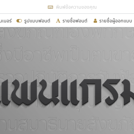
แสดงฟอนต์ทั้งหมด
นเนอร์
รูปแบบฟอนต์
รายชื่อฟอนต์
รายชื่อผู้ออกแบบ
รเพิ่มฟอนต์ไทยเข้าไปให้ได้อย่างน้อยเดือนละ ๓๐ ฟอนต์ นั่
นอกจากจะเป็นประโยชน์ต่อตนเองแล้ว จะมีประโยชน์กับผู้อื่นไ
ขอขอบคุณ
อกแบบฟอนต์ไทยทุกท่านที่สร้างสรรค์ผลงานเพื่อสืบสานอัก
อน ปรัชญา สิงห์โต ที่อนุญาตให้เผยแพร่ข้อมูลจาก ฟอนต