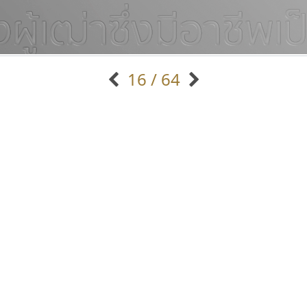
16 / 64
แบบตัวอักษรจีน
แบบตัวอักษรหัวบัว
แบบตัวอักษรซ้อนเงา
แบบตัวอักษรหัวบอด
G
H
I
J
K
L
M
N
O
P
Q
R
แบบตัวอักษรย้อนยุค
แบบตัวอักษรเกาหลี
ถ
แบบตัวอักษรล้านนา
ท
ธ
น
บ
ป
แบบตัวอักษรเส้นขอบ
ผ
พ
ฟ
ภ
ม
แบบตัวอักษรลาว
แบบตัวอักษรแฟนซี
แบบตัวอักษรสคริปท์
แบบตัวอักษรโบราณ
ธรรมดาสตูดิโอ
ทีเอส ฟอนต์