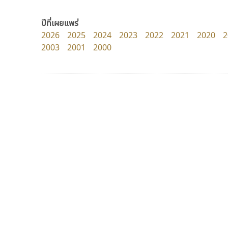
PanisaraAnn Font
Crafty Font
ปาณิสรา ฉัตรเดชาชัย
จิลดา ฤทธิ์คำรพ
ปีที่เผยแพร่
2026
2025
2024
2023
2022
2021
2020
2
2003
2001
2000
9 Fonts
F
A
Fontcraft
Apple
FontUni
ATK
G
AtNoon
Google Fonts
ทอศิลป์
สุราฟอนต์
B
H
Torsilp
Surafont
B2 SIGN
I
ภาณุพันธุ์ ตะลันกูล
ณัฐพล วัดอ่อน
BLK
Iannnnn
Book
J
BTN
Jipatype
C
JS