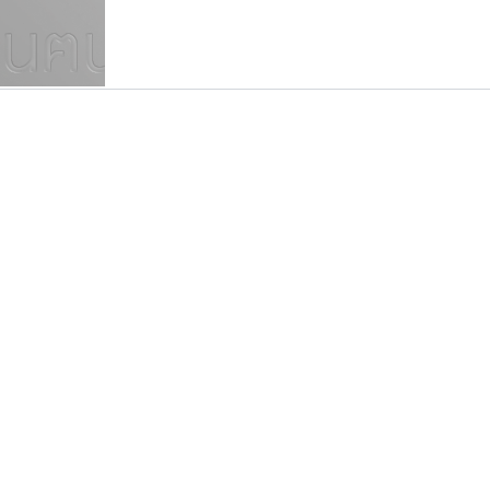
แบบตัวเขียนพู่กัน
แบบฟอนต์ซิ่ง
แบบตัวเนื้อความ
แบบลายมือผู้ใหญ่
S
T
U
V
W
Y
Z
แบบตัวเหลี่ยม
แบบลายมือวัยรุ่น
ย
แบบปลายมน
ร
ฤ
ล
ว
ศ
แบบลายมือเด็ก
ส
ห
อ
ฮ
แบบปลายแหลม
แบบอาลักษณ์
แบบปากกาหัวตัด
ยูไอดี ฟอนต์
พ็อกเก็ตฟอนต์