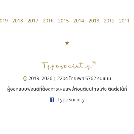
dhammadha studio
TS Font
มณฑล ธนาโรจน์
ธงชัย ศรีเมือง
019
2018
2017
2016
2015
2014
2013
2012
2011
#
TH
ฉ
Naipol
TLWG
ช
O
Torsilp
ซ
2019–2026
2204 ไทยเฟซ 5762 รูปแบบ
|
P
TS
PANI
Type Buthon
ฐ
ผู้ออกแบบฟอนต์ที่ต้องการเผยแพร่ฟอนต์บนไทยเฟซ ติดต่อได้ที่
ซูเปอร์สโตร์
คัดสรร ดีมาก
PK
Typomancer
ฑ
TypoSociety
Superstore Font
Cadson Demak
PS
U
ฉัตรณรงค์ จริงศุภธาดา
Q
UID
ด
R
UNK
ต
S
UPC
ถ
Sarun’s
V
ท