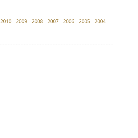
UID Font
Pocket Fonts
สร้างสรรค์ สมกุศล
2010
2009
2008
2007
2006
2005
2004
ย
ร
ฤ
ฌ
ล
ว
ฟอนต์คราฟ
จิปาไทป์
ศ
Fontcraft
Jipatype
ณ
ส
จุติพงศ์ ภูสุมาศ • สุวิสา ภูสุมาศ
อานุภาพ ใจชำนาญ
ห
อ
ฮ
๒