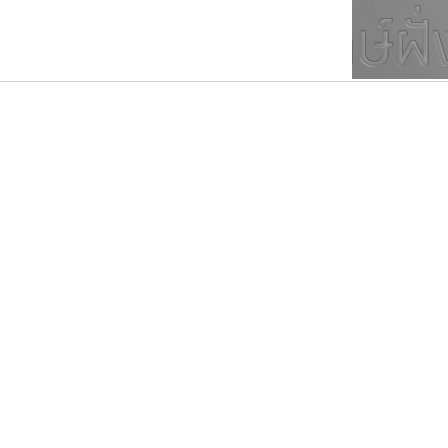
ตัวอักษรมีหัวขมวด
แบบตัวการ์ตูน
ตัวอักษรไม่มีหัวขมวด
แบบตัวดิสเพลย์
9
A
B
C
D
E
F
ฟอนต์ยอดนิยม
แบบตัวประดิษฐ์
ฟอนต์ล้านดาวน์โหลด
ก
ข
ค
จ
ฉ
ช
แบบตัวพิกเซล
ซ
ฌ
ด
ต
ระบบปฏิบัติการ
แบบตัวพิมพ์ดีด
อัตลักษณ์องค์กร
แบบตัวมีเชิงฐาน
ปาณิสรา แอน
คราฟตี้ฟอนต์