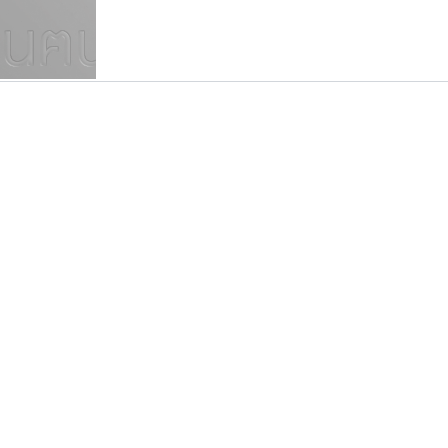
แบบตัวเขียนพู่กัน
แบบฟอนต์ซิ่ง
แบบตัวเนื้อความ
แบบลายมือผู้ใหญ่
S
T
U
V
W
Y
Z
แบบตัวเหลี่ยม
แบบลายมือวัยรุ่น
ย
แบบปลายมน
ร
ฤ
ล
ว
ศ
แบบลายมือเด็ก
ส
ห
อ
ฮ
แบบปลายแหลม
แบบอาลักษณ์
แบบปากกาหัวตัด
จิปาไทป์
บีทูไซน์