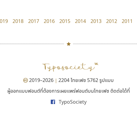
Google
Pocket Fonts
019
2018
2017
2016
2015
2014
2013
2012
2011
#
TH
ฉ
Naipol
TLWG
ช
O
Torsilp
ซ
2019–2026
2204 ไทยเฟซ 5762 รูปแบบ
|
P
TS
PANI
Type Buthon
ฐ
ผู้ออกแบบฟอนต์ที่ต้องการเผยแพร่ฟอนต์บนไทยเฟซ ติดต่อได้ที่
คัดสรร ดีมาก
ดีอาร์ ดีไซน์
PK
Typomancer
ฑ
TypoSociety
Cadson Demak
DR Design
PS
U
ดำรง เติมทอง
Q
UID
ด
R
UNK
ต
S
UPC
ถ
Sarun’s
V
ท