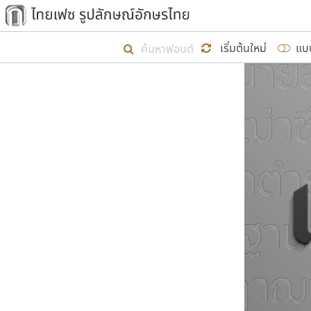
เริ่ม ไทยเฟซ นี้ขึ้นมา
เริ่มต้นใหม่
แบ
เป้าหมายที่ยังคงดำเนินไปอยู่ คือกา
ไม่ต่ำกว่า ๔๐๐ ฟอนต์ในระบบ หวังว่า 
ผู้อ
คุณแ