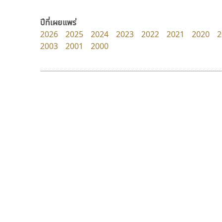
uvSOV
Iannnnn
วรวุฒิ ธนวัฒนาวนิช
ปรัชญา สิงห์โต
ปีที่เผยแพร่
2026
2025
2024
2023
2022
2021
2020
2
2003
2001
2000
9 Fonts
F
A
Fontcraft
Apple
FontUni
ATK
G
AtNoon
Google Fonts
มานี มีฟอนต์
ฟอนต์อยู่นี่
B
H
Manee Meefont
FontUni
B2 SIGN
I
ศรัณยพัชร์ ธารีสิทธิ์
สังศิต ไสววรรณ
BLK
Iannnnn
Book
J
BTN
Jipatype
C
JS