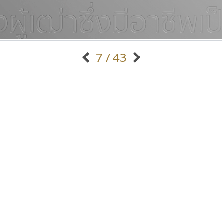
7 / 43
แบบตัวอักษรจีน
แบบตัวอักษรหัวบัว
แบบตัวอักษรซ้อนเงา
แบบตัวอักษรหัวบอด
G
H
I
J
K
L
M
N
O
P
Q
R
แบบตัวอักษรย้อนยุค
แบบตัวอักษรเกาหลี
ถ
แบบตัวอักษรล้านนา
ท
ธ
น
บ
ป
แบบตัวอักษรเส้นขอบ
ผ
พ
ฟ
ภ
ม
แบบตัวอักษรลาว
แบบตัวอักษรแฟนซี
แบบตัวอักษรสคริปท์
แบบตัวอักษรโบราณ
กูเกิล
พ็อกเก็ตฟอนต์