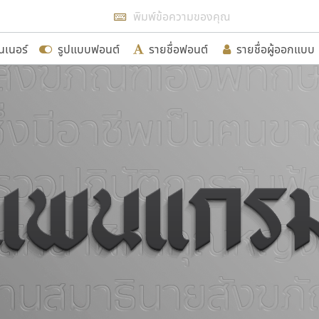
แสดงฟอนต์ทั้งหมด
นเนอร์
รูปแบบฟอนต์
รายชื่อฟอนต์
รายชื่อผู้ออกแบบ
รเพิ่มฟอนต์ไทยเข้าไปให้ได้อย่างน้อยเดือนละ ๓๐ ฟอนต์ นั่
นอกจากจะเป็นประโยชน์ต่อตนเองแล้ว จะมีประโยชน์กับผู้อื่นไ
ขอขอบคุณ
อกแบบฟอนต์ไทยทุกท่านที่สร้างสรรค์ผลงานเพื่อสืบสานอัก
อน ปรัชญา สิงห์โต ที่อนุญาตให้เผยแพร่ข้อมูลจาก ฟอนต