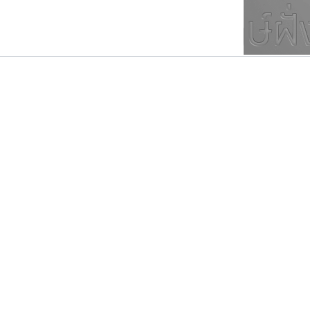
ตัวอักษรมีหัวขมวด
แบบตัวการ์ตูน
ตัวอักษรไม่มีหัวขมวด
แบบตัวดิสเพลย์
9
A
B
C
D
E
F
ฟอนต์ยอดนิยม
แบบตัวประดิษฐ์
ฟอนต์ล้านดาวน์โหลด
ก
ข
ค
จ
ฉ
ช
แบบตัวพิกเซล
ซ
ฌ
ด
ต
ระบบปฏิบัติการ
แบบตัวพิมพ์ดีด
อัตลักษณ์องค์กร
แบบตัวมีเชิงฐาน
นังรอง
ไอ้แอน