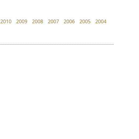
Jipatype
B2 SIGN
อานุภาพ ใจชำนาญ
กิตติศักดิ์ ศิริกมลเสถียร
2010
2009
2008
2007
2006
2005
2004
ย
ร
ฤ
ฌ
ล
ว
คราฟตี้ฟอนต์
ซู๊ดดู๊ซ
ศ
Crafty Font
zooddooz
ณ
ส
จิลดา ฤทธิ์คำรพ
สรรเสริญ เหรียญทอง
ห
อ
ฮ
๒