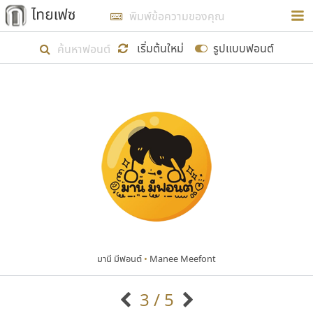
การในรูปแบบใหม่เพื่อใช้เป็นแนวทางในการศึกษารูป
ร่างหน้าตาของฟอนต์ไทยสำหรับการเรียนรู้เพื่อเริ่ม
เริ่มต้นใหม่
รูปแบบฟอนต์
สร้างฟอนต์ของตัวเอง ในเดือนมีนาคม พ.ศ. ๒๕๖๒ จึง
ได้เริ่ม ไทยเฟซ นี้ขึ้นมา
แสดงฟอนต์ทั้งหมด
เป้าหมายที่ยังคงดำเนินไปอยู่ คือการเพิ่มฟอนต์ไทย
เข้าไปให้ได้อย่างน้อยเดือนละ ๓๐ ฟอนต์ นั่นหมายถึง
ปลายปี พ.ศ. ๒๕๖๒ จะมีฟอนต์ไม่ต่ำกว่า ๔๐๐ ฟอนต์ใน
ระบบ หวังว่า นอกจากจะเป็นประโยชน์ต่อตนเองแล้ว
จะมีประโยชน์กับผู้อื่นได้บ้าง ไม่มากก็น้อย
มานี มีฟอนต์
•
Manee Meefont
ขอขอบคุณ
3 / 5
ตัวอักษรมีหัวขมวด
แบบตัวอักษรหัวบัว