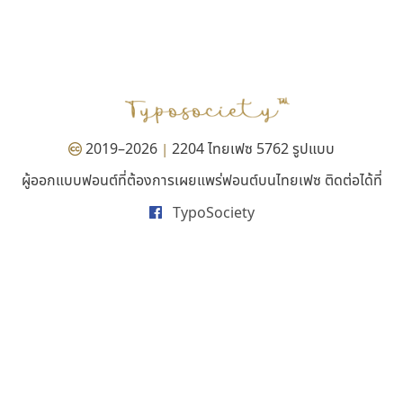
มานี มีฟอนต์
ไอ้แอน
Manee Meefont
Iannnnn
ศรัณยพัชร์ ธารีสิทธิ์
ปรัชญา สิงห์โต
2019–2026
2204 ไทยเฟซ 5762 รูปแบบ
|
ผู้ออกแบบฟอนต์ที่ต้องการเผยแพร่ฟอนต์บนไทยเฟซ ติดต่อได้ที่
TypoSociety
สุราฟอนต์
จิปาไทป์
Surafont
Jipatype
ณัฐพล วัดอ่อน
อานุภาพ ใจชำนาญ