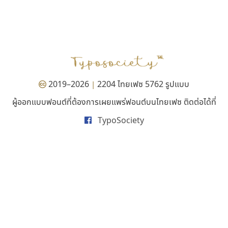
ไทโปแมนเซอร์
ธีชา สตูดิโอ 23
Typomancer
Tcha Studio 23
วริทธิ์ ไชยกูล
ธีร์ชญาน์ นามขาน
2019–2026
2204 ไทยเฟซ 5762 รูปแบบ
|
ผู้ออกแบบฟอนต์ที่ต้องการเผยแพร่ฟอนต์บนไทยเฟซ ติดต่อได้ที่
TypoSociety
ไอ้แอน
ปาณิสรา แอน
Iannnnn
PanisaraAnn Font
ปรัชญา สิงห์โต
ปาณิสรา ฉัตรเดชาชัย