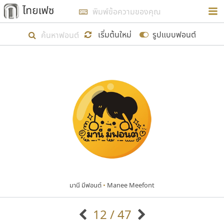
การในรูปแบบใหม่เพื่อใช้เป็นแนวทางในการศึกษารูป
ร่างหน้าตาของฟอนต์ไทยสำหรับการเรียนรู้เพื่อเริ่ม
เริ่มต้นใหม่
รูปแบบฟอนต์
สร้างฟอนต์ของตัวเอง ในเดือนมีนาคม พ.ศ. ๒๕๖๒ จึง
ได้เริ่ม ไทยเฟซ นี้ขึ้นมา
แสดงฟอนต์ทั้งหมด
เป้าหมายที่ยังคงดำเนินไปอยู่ คือการเพิ่มฟอนต์ไทย
เข้าไปให้ได้อย่างน้อยเดือนละ ๓๐ ฟอนต์ นั่นหมายถึง
ปลายปี พ.ศ. ๒๕๖๒ จะมีฟอนต์ไม่ต่ำกว่า ๔๐๐ ฟอนต์ใน
ระบบ หวังว่า นอกจากจะเป็นประโยชน์ต่อตนเองแล้ว
จะมีประโยชน์กับผู้อื่นได้บ้าง ไม่มากก็น้อย
มานี มีฟอนต์
•
Manee Meefont
ขอขอบคุณ
12 / 47
ตัวอักษรมีหัวขมวด
แบบตัวอักษรหัวบัว