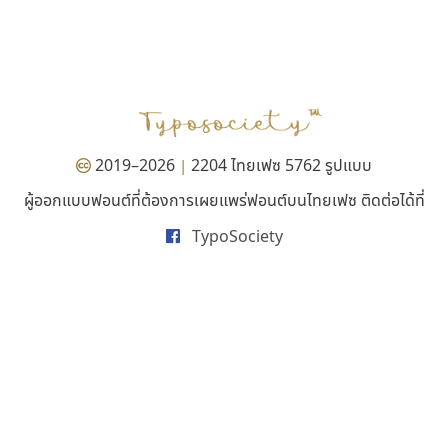
ทีเอส ฟอนต์
บีทูไซน์
TS Font
B2 SIGN
ธงชัย ศรีเมือง
กิตติศักดิ์ ศิริกมลเสถียร
2019–2026
2204 ไทยเฟซ 5762 รูปแบบ
|
ผู้ออกแบบฟอนต์ที่ต้องการเผยแพร่ฟอนต์บนไทยเฟซ ติดต่อได้ที่
TypoSociety
กูเกิล
เลย์อิจิ
Google
Layiji
นำโชค สินมงคลรักษา