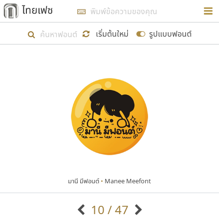
การในรูปแบบใหม่เพื่อใช้เป็นแนวทางในการศึกษารูป
ร่างหน้าตาของฟอนต์ไทยสำหรับการเรียนรู้เพื่อเริ่ม
เริ่มต้นใหม่
รูปแบบฟอนต์
สร้างฟอนต์ของตัวเอง ในเดือนมีนาคม พ.ศ. ๒๕๖๒ จึง
ได้เริ่ม ไทยเฟซ นี้ขึ้นมา
แสดงฟอนต์ทั้งหมด
เป้าหมายที่ยังคงดำเนินไปอยู่ คือการเพิ่มฟอนต์ไทย
เข้าไปให้ได้อย่างน้อยเดือนละ ๓๐ ฟอนต์ นั่นหมายถึง
ปลายปี พ.ศ. ๒๕๖๒ จะมีฟอนต์ไม่ต่ำกว่า ๔๐๐ ฟอนต์ใน
ระบบ หวังว่า นอกจากจะเป็นประโยชน์ต่อตนเองแล้ว
จะมีประโยชน์กับผู้อื่นได้บ้าง ไม่มากก็น้อย
มานี มีฟอนต์
•
Manee Meefont
ขอขอบคุณ
10 / 47
ตัวอักษรมีหัวขมวด
แบบตัวอักษรหัวบัว