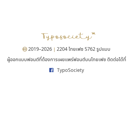
ทีเอส ฟอนต์
ไทโปแมนเซอร์
TS Font
Typomancer
ธงชัย ศรีเมือง
วริทธิ์ ไชยกูล
2019–2026
2204 ไทยเฟซ 5762 รูปแบบ
|
ผู้ออกแบบฟอนต์ที่ต้องการเผยแพร่ฟอนต์บนไทยเฟซ ติดต่อได้ที่
TypoSociety
ฟอนต์อยู่นี่
บีทูไซน์
FontUni
B2 SIGN
สังศิต ไสววรรณ
กิตติศักดิ์ ศิริกมลเสถียร