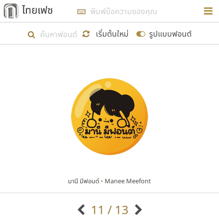
การในรูปแบบใหม่เพื่อใช้เป็นแนวทางในการศึกษารูป
ร่างหน้าตาของฟอนต์ไทยสำหรับการเรียนรู้เพื่อเริ่ม
เริ่มต้นใหม่
รูปแบบฟอนต์
สร้างฟอนต์ของตัวเอง ในเดือนมีนาคม พ.ศ. ๒๕๖๒ จึง
ได้เริ่ม ไทยเฟซ นี้ขึ้นมา
แสดงฟอนต์ทั้งหมด
เป้าหมายที่ยังคงดำเนินไปอยู่ คือการเพิ่มฟอนต์ไทย
เข้าไปให้ได้อย่างน้อยเดือนละ ๓๐ ฟอนต์ นั่นหมายถึง
ปลายปี พ.ศ. ๒๕๖๒ จะมีฟอนต์ไม่ต่ำกว่า ๔๐๐ ฟอนต์ใน
ระบบ หวังว่า นอกจากจะเป็นประโยชน์ต่อตนเองแล้ว
จะมีประโยชน์กับผู้อื่นได้บ้าง ไม่มากก็น้อย
มานี มีฟอนต์
•
Manee Meefont
ขอขอบคุณ
11 / 13
ตัวอักษรมีหัวขมวด
แบบตัวอักษรหัวบัว