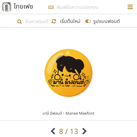
การในรูปแบบใหม่เพื่อใช้เป็นแนวทางในการศึกษารูป
ร่างหน้าตาของฟอนต์ไทยสำหรับการเรียนรู้เพื่อเริ่ม
เริ่มต้นใหม่
รูปแบบฟอนต์
สร้างฟอนต์ของตัวเอง ในเดือนมีนาคม พ.ศ. ๒๕๖๒ จึง
ได้เริ่ม ไทยเฟซ นี้ขึ้นมา
แสดงฟอนต์ทั้งหมด
เป้าหมายที่ยังคงดำเนินไปอยู่ คือการเพิ่มฟอนต์ไทย
เข้าไปให้ได้อย่างน้อยเดือนละ ๓๐ ฟอนต์ นั่นหมายถึง
ปลายปี พ.ศ. ๒๕๖๒ จะมีฟอนต์ไม่ต่ำกว่า ๔๐๐ ฟอนต์ใน
ระบบ หวังว่า นอกจากจะเป็นประโยชน์ต่อตนเองแล้ว
จะมีประโยชน์กับผู้อื่นได้บ้าง ไม่มากก็น้อย
มานี มีฟอนต์
•
Manee Meefont
ขอขอบคุณ
8 / 13
ตัวอักษรมีหัวขมวด
แบบตัวอักษรหัวบัว