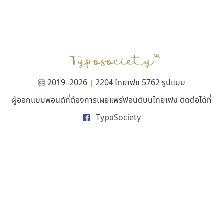
บีทูไซน์
ไทโปแมนเซอร์
B2 SIGN
Typomancer
กิตติศักดิ์ ศิริกมลเสถียร
วริทธิ์ ไชยกูล
2019–2026
2204 ไทยเฟซ 5762 รูปแบบ
|
ผู้ออกแบบฟอนต์ที่ต้องการเผยแพร่ฟอนต์บนไทยเฟซ ติดต่อได้ที่
TypoSociety
คัดสรร ดีมาก
ไอ้แอน
Cadson Demak
Iannnnn
ปรัชญา สิงห์โต