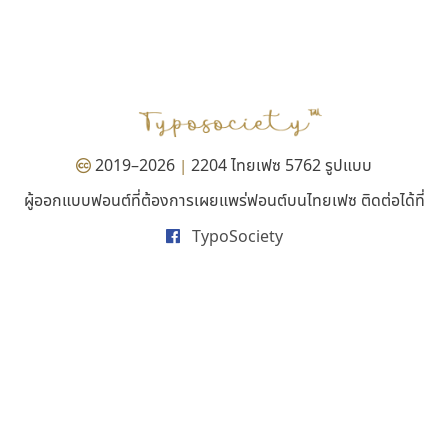
มานี มีฟอนต์
ฟอนต์คราฟ
Manee Meefont
Fontcraft
ศรัณยพัชร์ ธารีสิทธิ์
จุติพงศ์ ภูสุมาศ • สุวิสา ภูสุมาศ
2019–2026
2204 ไทยเฟซ 5762 รูปแบบ
|
ผู้ออกแบบฟอนต์ที่ต้องการเผยแพร่ฟอนต์บนไทยเฟซ ติดต่อได้ที่
TypoSociety
ยูไอดี ฟอนต์
ฟอนต์อยู่นี่
UID Font
FontUni
สร้างสรรค์ สมกุศล
สังศิต ไสววรรณ