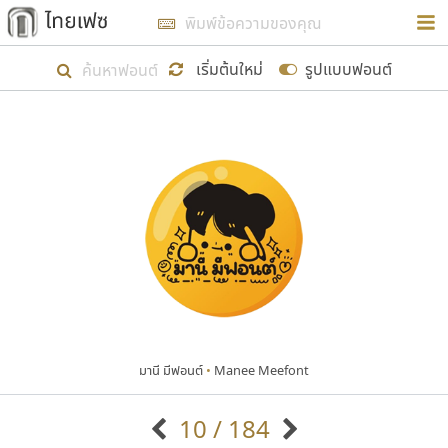
การในรูปแบบใหม่เพื่อใช้เป็นแนวทางในการศึกษารูป
ร่างหน้าตาของฟอนต์ไทยสำหรับการเรียนรู้เพื่อเริ่ม
เริ่มต้นใหม่
รูปแบบฟอนต์
สร้างฟอนต์ของตัวเอง ในเดือนมีนาคม พ.ศ. ๒๕๖๒ จึง
ได้เริ่ม ไทยเฟซ นี้ขึ้นมา
แสดงฟอนต์ทั้งหมด
เป้าหมายที่ยังคงดำเนินไปอยู่ คือการเพิ่มฟอนต์ไทย
เข้าไปให้ได้อย่างน้อยเดือนละ ๓๐ ฟอนต์ นั่นหมายถึง
ปลายปี พ.ศ. ๒๕๖๒ จะมีฟอนต์ไม่ต่ำกว่า ๔๐๐ ฟอนต์ใน
ระบบ หวังว่า นอกจากจะเป็นประโยชน์ต่อตนเองแล้ว
จะมีประโยชน์กับผู้อื่นได้บ้าง ไม่มากก็น้อย
มานี มีฟอนต์
•
Manee Meefont
ขอขอบคุณ
10 / 184
ตัวอักษรมีหัวขมวด
แบบตัวอักษรหัวบัว