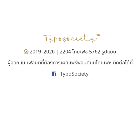
ธรรมดาสตูดิโอ
ไทโปแมนเซอร์
dhammadha studio
Typomancer
มณฑล ธนาโรจน์
วริทธิ์ ไชยกูล
2019–2026
2204 ไทยเฟซ 5762 รูปแบบ
|
ผู้ออกแบบฟอนต์ที่ต้องการเผยแพร่ฟอนต์บนไทยเฟซ ติดต่อได้ที่
TypoSociety
ฟอนต์คราฟ
พ็อกเก็ตฟอนต์
Fontcraft
Pocket Fonts
จุติพงศ์ ภูสุมาศ • สุวิสา ภูสุมาศ