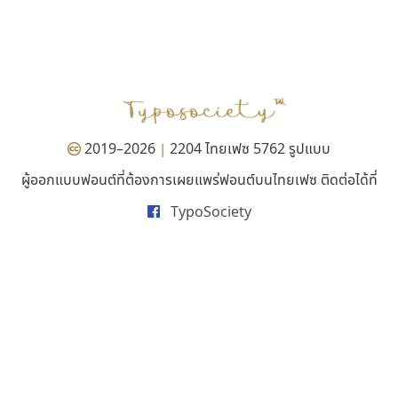
ทอศิลป์
ทีเอส ฟอนต์
Torsilp
TS Font
ภาณุพันธุ์ ตะลันกูล
ธงชัย ศรีเมือง
2019–2026
2204 ไทยเฟซ 5762 รูปแบบ
|
ผู้ออกแบบฟอนต์ที่ต้องการเผยแพร่ฟอนต์บนไทยเฟซ ติดต่อได้ที่
TypoSociety
เลย์อิจิ
ดีอาร์ ดีไซน์
Layiji
DR Design
นำโชค สินมงคลรักษา
ดำรง เติมทอง