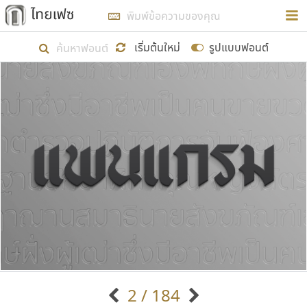
การในรูปแบบใหม่เพื่อใช้เป็นแนวทางในการศึกษารูป
ร่างหน้าตาของฟอนต์ไทยสำหรับการเรียนรู้เพื่อเริ่ม
เริ่มต้นใหม่
รูปแบบฟอนต์
สร้างฟอนต์ของตัวเอง ในเดือนมีนาคม พ.ศ. ๒๕๖๒ จึง
ได้เริ่ม ไทยเฟซ นี้ขึ้นมา
แสดงฟอนต์ทั้งหมด
เป้าหมายที่ยังคงดำเนินไปอยู่ คือการเพิ่มฟอนต์ไทย
เข้าไปให้ได้อย่างน้อยเดือนละ ๓๐ ฟอนต์ นั่นหมายถึง
ปลายปี พ.ศ. ๒๕๖๒ จะมีฟอนต์ไม่ต่ำกว่า ๔๐๐ ฟอนต์ใน
ระบบ หวังว่า นอกจากจะเป็นประโยชน์ต่อตนเองแล้ว
จะมีประโยชน์กับผู้อื่นได้บ้าง ไม่มากก็น้อย
ขอขอบคุณ
2 / 184
ตัวอักษรมีหัวขมวด
แบบตัวอักษรหัวบัว