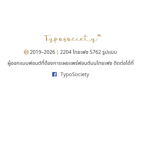
สุราฟอนต์
คราฟตี้ฟอนต์
Surafont
Crafty Font
ณัฐพล วัดอ่อน
จิลดา ฤทธิ์คำรพ
2019–2026
2204 ไทยเฟซ 5762 รูปแบบ
|
ผู้ออกแบบฟอนต์ที่ต้องการเผยแพร่ฟอนต์บนไทยเฟซ ติดต่อได้ที่
TypoSociety
ธรรมดาสตูดิโอ
จิปาไทป์
dhammadha studio
Jipatype
มณฑล ธนาโรจน์
อานุภาพ ใจชำนาญ