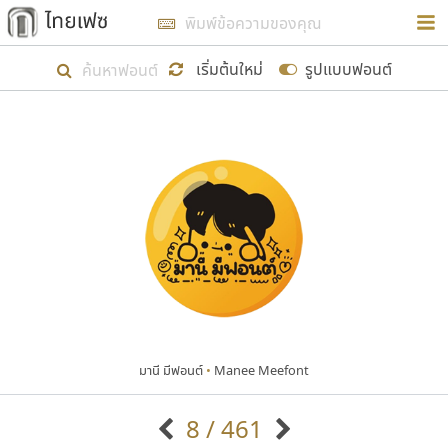
การในรูปแบบใหม่เพื่อใช้เป็นแนวทางในการศึกษารูป
ร่างหน้าตาของฟอนต์ไทยสำหรับการเรียนรู้เพื่อเริ่ม
เริ่มต้นใหม่
รูปแบบฟอนต์
สร้างฟอนต์ของตัวเอง ในเดือนมีนาคม พ.ศ. ๒๕๖๒ จึง
ได้เริ่ม ไทยเฟซ นี้ขึ้นมา
แสดงฟอนต์ทั้งหมด
เป้าหมายที่ยังคงดำเนินไปอยู่ คือการเพิ่มฟอนต์ไทย
เข้าไปให้ได้อย่างน้อยเดือนละ ๓๐ ฟอนต์ นั่นหมายถึง
ปลายปี พ.ศ. ๒๕๖๒ จะมีฟอนต์ไม่ต่ำกว่า ๔๐๐ ฟอนต์ใน
ระบบ หวังว่า นอกจากจะเป็นประโยชน์ต่อตนเองแล้ว
จะมีประโยชน์กับผู้อื่นได้บ้าง ไม่มากก็น้อย
มานี มีฟอนต์
•
Manee Meefont
ขอขอบคุณ
8 / 461
ตัวอักษรมีหัวขมวด
แบบตัวอักษรหัวบัว