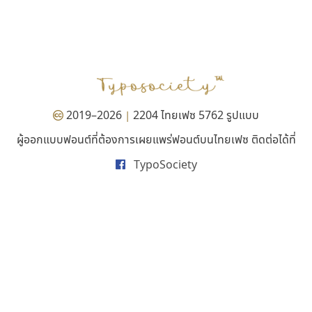
ธรรมดาสตูดิโอ
ทอศิลป์
dhammadha studio
Torsilp
มณฑล ธนาโรจน์
ภาณุพันธุ์ ตะลันกูล
2019–2026
2204 ไทยเฟซ 5762 รูปแบบ
|
ผู้ออกแบบฟอนต์ที่ต้องการเผยแพร่ฟอนต์บนไทยเฟซ ติดต่อได้ที่
TypoSociety
ไอ้แอน
ทีเอส ฟอนต์
Iannnnn
TS Font
ปรัชญา สิงห์โต
ธงชัย ศรีเมือง