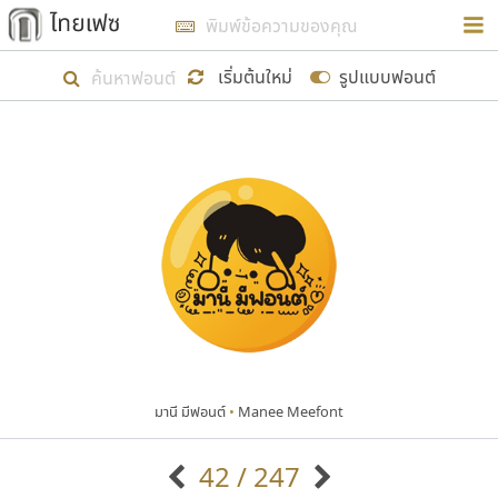
การในรูปแบบใหม่เพื่อใช้เป็นแนวทางในการศึกษารูป
ร่างหน้าตาของฟอนต์ไทยสำหรับการเรียนรู้เพื่อเริ่ม
เริ่มต้นใหม่
รูปแบบฟอนต์
สร้างฟอนต์ของตัวเอง ในเดือนมีนาคม พ.ศ. ๒๕๖๒ จึง
ได้เริ่ม ไทยเฟซ นี้ขึ้นมา
แสดงฟอนต์ทั้งหมด
เป้าหมายที่ยังคงดำเนินไปอยู่ คือการเพิ่มฟอนต์ไทย
เข้าไปให้ได้อย่างน้อยเดือนละ ๓๐ ฟอนต์ นั่นหมายถึง
ปลายปี พ.ศ. ๒๕๖๒ จะมีฟอนต์ไม่ต่ำกว่า ๔๐๐ ฟอนต์ใน
ระบบ หวังว่า นอกจากจะเป็นประโยชน์ต่อตนเองแล้ว
จะมีประโยชน์กับผู้อื่นได้บ้าง ไม่มากก็น้อย
มานี มีฟอนต์
•
Manee Meefont
ขอขอบคุณ
42 / 247
ตัวอักษรมีหัวขมวด
แบบตัวอักษรหัวบัว